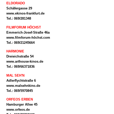
ELDORADO
Schäfergasse 29
www.ekinos-frankfurt.de
Tel.: 069/281348
FILMFORUM HÖCHST
Emmerich-Josef-Straße 46a
www.filmforum-höchst.com
Tel.: 069/21245664
HARMONIE
Dreieichstraße 54
www.arthouse-kinos.de
Tel.: 069/66371836
MAL SEH'N
Adlerflychtstraße 6
www.malsehnkino.de
Tel.: 069/5970845
ORFEOS ERBEN
Hamburger Allee 45
www.orfeos.de