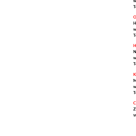
w
T
O
H
w
T
H
N
w
T
K
M
w
T
C
Z
w