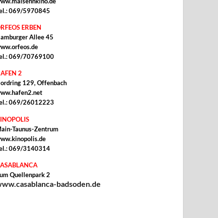
ww.malsehnkino.de
el.: 069/5970845
RFEOS ERBEN
amburger Allee 45
ww.orfeos.de
el.: 069/70769100
AFEN 2
ordring 129, Offenbach
ww.hafen2.net
el.: 069/26012223
INOPOLIS
ain-Taunus-Zentrum
ww.kinopolis.de
el.: 069/3140314
ASABLANCA
um Quellenpark 2
ww.casablanca-badsoden.de