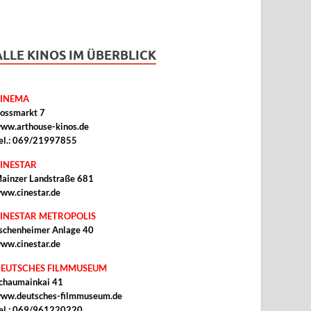
ALLE KINOS IM ÜBERBLICK
INEMA
ossmarkt 7
ww.arthouse-kinos.de
el.: 069/21997855
INESTAR
ainzer Landstraße 681
ww.cinestar.de
INESTAR METROPOLIS
schenheimer Anlage 40
ww.cinestar.de
EUTSCHES FILMMUSEUM
chaumainkai 41
ww.deutsches-filmmuseum.de
el.: 069/961220220