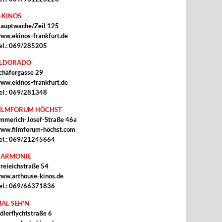
-KINOS
auptwache/Zeil 125
ww.ekinos-frankfurt.de
el.: 069/285205
ELDORADO
chäfergasse 29
ww.ekinos-frankfurt.de
el.: 069/281348
ILMFORUM HÖCHST
mmerich-Josef-Straße 46a
ww.filmforum-höchst.com
el.: 069/21245664
ARMONIE
reieichstraße 54
ww.arthouse-kinos.de
el.: 069/66371836
AL SEH'N
dlerflychtstraße 6