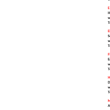
E
H
w
T
S
w
T
F
E
w
T
H
D
w
T
M
A