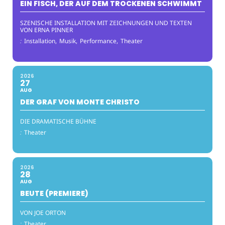
EIN FISCH, DER AUF DEM TROCKENEN SCHWIMMT
SZENISCHE INSTALLATION MIT ZEICHNUNGEN UND TEXTEN
VON ERNA PINNER
:
Installation,
Musik,
Performance,
Theater
2026
27
AUG
DER GRAF VON MONTE CHRISTO
DIE DRAMATISCHE BÜHNE
:
Theater
2026
28
AUG
BEUTE (PREMIERE)
VON JOE ORTON
:
Theater