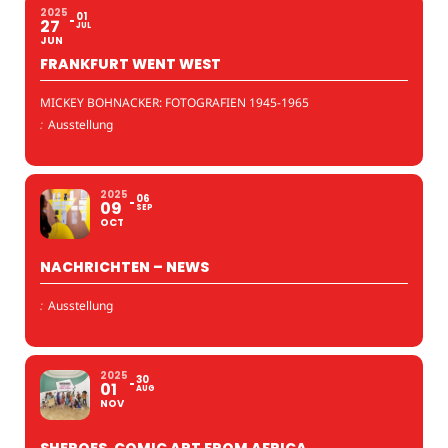
2025
01
27
JUL
JUN
FRANKFURT WENT WEST
MICKEY BOHNACKER: FOTOGRAFIEN 1945-1965
:
Ausstellung
2025
06
09
SEP
OCT
NACHRICHTEN – NEWS
:
Ausstellung
2025
30
01
AUG
NOV
SHEROES. COMIC ART FROM AFRICA