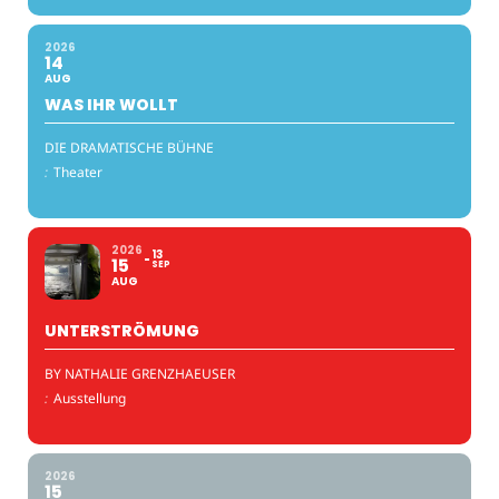
2026
14
AUG
WAS IHR WOLLT
DIE DRAMATISCHE BÜHNE
:
Theater
2026
13
15
SEP
AUG
UNTERSTRÖMUNG
BY NATHALIE GRENZHAEUSER
:
Ausstellung
2026
15