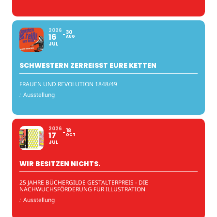
2026
30
16
AUG
JUL
SCHWESTERN ZERREISST EURE KETTEN
FRAUEN UND REVOLUTION 1848/49
:
Ausstellung
2026
18
17
OCT
JUL
WIR BESITZEN NICHTS.
25 JAHRE BÜCHERGILDE GESTALTERPREIS - DIE
NACHWUCHSFÖRDERUNG FÜR ILLUSTRATION
:
Ausstellung