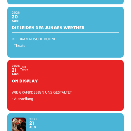
2026
20
AUG
DIE LEIDEN DES JUNGEN WERTHER
DIE DRAMATISCHE BÜHNE
:
Theater
2026
08
21
NOV
AUG
ON DISPLAY
WIE GRAFIKDESIGN UNS GESTALTET
:
Ausstellung
2026
21
AUG