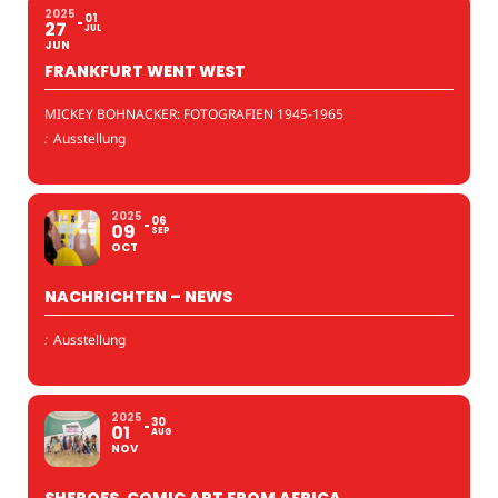
2025
01
27
JUL
JUN
FRANKFURT WENT WEST
MICKEY BOHNACKER: FOTOGRAFIEN 1945-1965
:
Ausstellung
2025
06
09
SEP
OCT
NACHRICHTEN – NEWS
:
Ausstellung
2025
30
01
AUG
NOV
SHEROES. COMIC ART FROM AFRICA