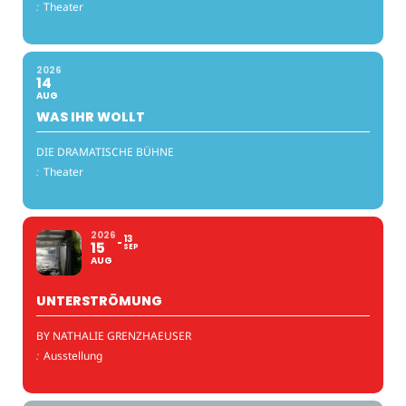
:
Theater
2026
14
AUG
WAS IHR WOLLT
DIE DRAMATISCHE BÜHNE
:
Theater
2026
13
15
SEP
AUG
UNTERSTRÖMUNG
BY NATHALIE GRENZHAEUSER
:
Ausstellung