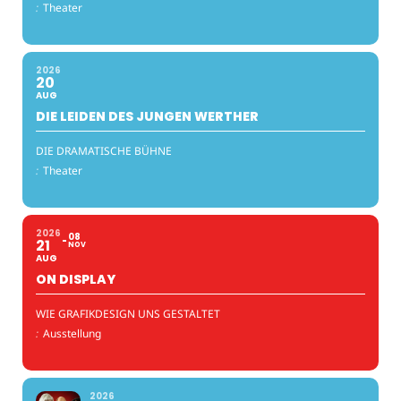
:
Theater
2026
20
AUG
DIE LEIDEN DES JUNGEN WERTHER
DIE DRAMATISCHE BÜHNE
:
Theater
2026
08
21
NOV
AUG
ON DISPLAY
WIE GRAFIKDESIGN UNS GESTALTET
:
Ausstellung
2026