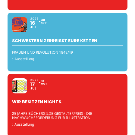
2026
30
16
AUG
JUL
SCHWESTERN ZERREISST EURE KETTEN
FRAUEN UND REVOLUTION 1848/49
:
Ausstellung
2026
18
17
OCT
JUL
WIR BESITZEN NICHTS.
25 JAHRE BÜCHERGILDE GESTALTERPREIS - DIE
NACHWUCHSFÖRDERUNG FÜR ILLUSTRATION
:
Ausstellung