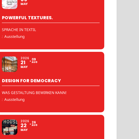
MAY
POWERFUL TEXTURES.
SPRACHE IN TEXTIL
:
Ausstellung
2026
09
21
AUG
MAY
DESIGN FOR DEMOCRACY
WAS GESTALTUNG BEWIRKEN KANN!
:
Ausstellung
2026
26
22
AUG
MAY