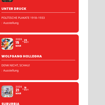
UNTER DRUCK
POLITISCHE PLAKATE 1918–1933
:
Ausstellung
2026
25
15
OCT
MAR
WOLFGANG HOLLEGHA
DENK NICHT, SCHAU!
:
Ausstellung
2026
18
21
OCT
MAR
SUBURBIA