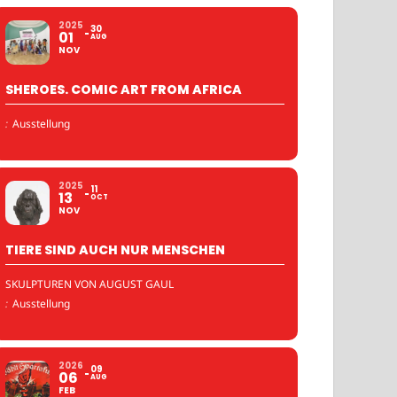
2025
30
01
AUG
NOV
SHEROES. COMIC ART FROM AFRICA
:
Ausstellung
2025
11
13
OCT
NOV
TIERE SIND AUCH NUR MENSCHEN
SKULPTUREN VON AUGUST GAUL
:
Ausstellung
2026
09
06
AUG
FEB