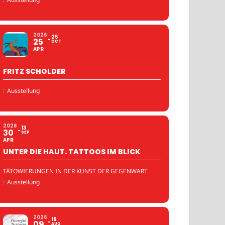
2026
25
25
OCT
APR
FRITZ SCHOLDER
:
Ausstellung
2026
13
30
SEP
APR
UNTER DIE HAUT. TATTOOS IM BLICK
TÄTOWIERUNGEN IN DER KUNST DER GEGENWART
:
Ausstellung
2026
16
09
AUG