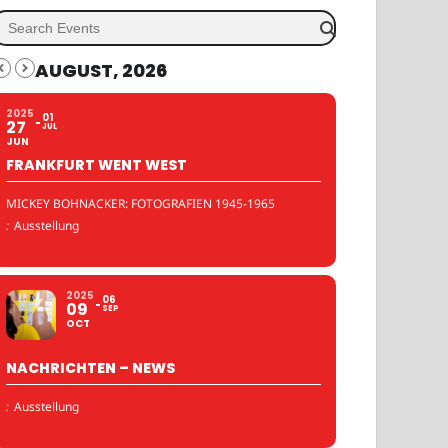
AUGUST, 2026
2025
01
27
JUL
JUN
FRANKFURT WENT WEST
MICKEY BOHNACKER: FOTOGRAFIEN 1945-1965
:
Ausstellung
2025
06
09
SEP
OCT
NACHRICHTEN – NEWS
:
Ausstellung