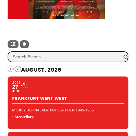
AUGUST, 2026
2025
01
27
JUL
JUN
FRANKFURT WENT WEST
MICKEY BOHNACKER: FOTOGRAFIEN 1945-1965
:
Ausstellung