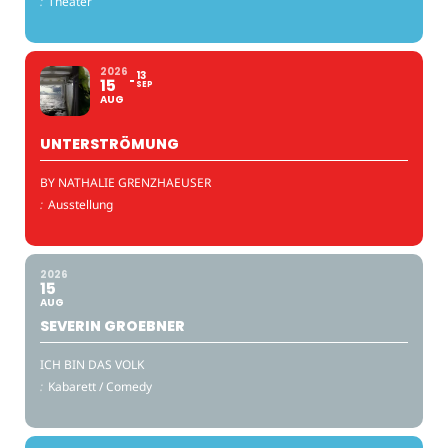
:
Theater
2026
13
15
SEP
AUG
UNTERSTRÖMUNG
BY NATHALIE GRENZHAEUSER
:
Ausstellung
2026
15
AUG
SEVERIN GROEBNER
ICH BIN DAS VOLK
:
Kabarett / Comedy