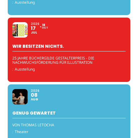
:
Ausstellung
2026
18
17
OCT
JUL
WIR BESITZEN NICHTS.
25 JAHRE BÜCHERGILDE GESTALTERPREIS - DIE
NACHWUCHSFÖRDERUNG FÜR ILLUSTRATION
:
Ausstellung
2026
08
AUG
GENUG GEWARTET
VON THOMAS LETOCHA
:
Theater