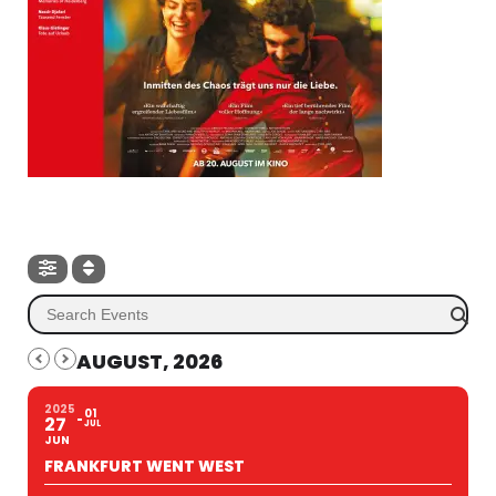
AUGUST, 2026
2025
01
27
JUL
JUN
FRANKFURT WENT WEST