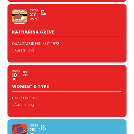
2026
17
27
JAN
JUN
KATHARINA GREVE
QUALITÄTSIDEEN SEIT 1972
:
Ausstellung
2026
03
10
OCT
JUL
WOMEN* & TYPE
CALL FOR FLAGS
:
Ausstellung
2026
30
16
AUG
JUL