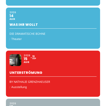
2026
14
AUG
WAS IHR WOLLT
DIE DRAMATISCHE BÜHNE
:
Theater
2026
13
15
SEP
AUG
UNTERSTRÖMUNG
BY NATHALIE GRENZHAEUSER
:
Ausstellung
2026