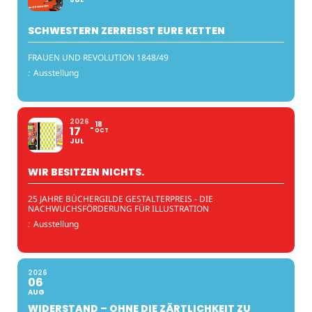
SCHWESTERN ZERREISST EURE KETTEN
FRAUEN UND REVOLUTION 1848/49
:
Ausstellung
2026
18
17
OCT
JUL
WIR BESITZEN NICHTS.
25 JAHRE BÜCHERGILDE GESTALTERPREIS - DIE
NACHWUCHSFÖRDERUNG FÜR ILLUSTRATION
:
Ausstellung
2026
06
AUG
WIDERSTAND – OHNE DIE ZÄRTLICHKEIT ZU