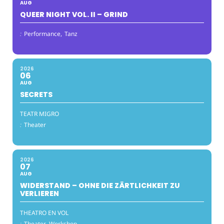
AUG
QUEER NIGHT VOL. II – GRIND
:
Performance,
Tanz
2026
06
AUG
SECRETS
TEATR MIGRO
:
Theater
2026
07
AUG
WIDERSTAND – OHNE DIE ZÄRTLICHKEIT ZU
VERLIEREN
THEATRO EN VOL
:
Theater,
Workshop