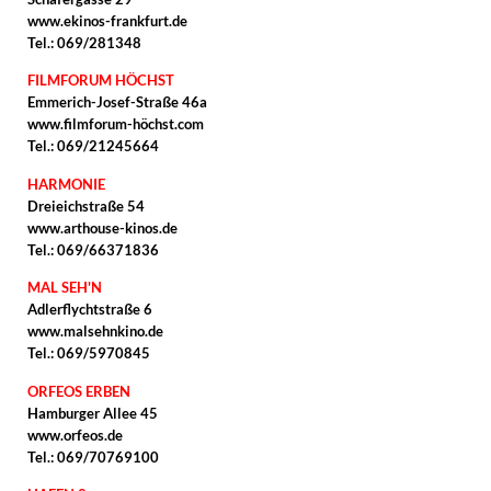
www.ekinos-frankfurt.de
Tel.: 069/281348
FILMFORUM HÖCHST
Emmerich-Josef-Straße 46a
www.filmforum-höchst.com
Tel.: 069/21245664
HARMONIE
Dreieichstraße 54
www.arthouse-kinos.de
Tel.: 069/66371836
MAL SEH'N
Adlerflychtstraße 6
www.malsehnkino.de
Tel.: 069/5970845
ORFEOS ERBEN
Hamburger Allee 45
www.orfeos.de
Tel.: 069/70769100