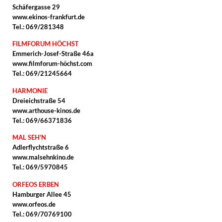
Schäfergasse 29
www.ekinos-frankfurt.de
Tel.: 069/281348
FILMFORUM HÖCHST
Emmerich-Josef-Straße 46a
www.filmforum-höchst.com
Tel.: 069/21245664
HARMONIE
Dreieichstraße 54
www.arthouse-kinos.de
Tel.: 069/66371836
MAL SEH'N
Adlerflychtstraße 6
www.malsehnkino.de
Tel.: 069/5970845
ORFEOS ERBEN
Hamburger Allee 45
www.orfeos.de
Tel.: 069/70769100