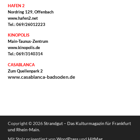
HAFEN 2
Nordring 129, Offenbach
www.hafen2.net
Tel.: 069/26012223
KINOPOLIS
Main-Taunus-Zentrum
www.kinopolis.de
Tel.: 069/3140314
CASABLANCA
Zum Quellenpark 2
www.casablanca-badsoden.de
Copyright © 2026
Strandgut – Das Kulturmagazin für Frankfurt
und Rhein-Main
.
Mit Stolz präsentiert von
WordPress
und
HitMag
.