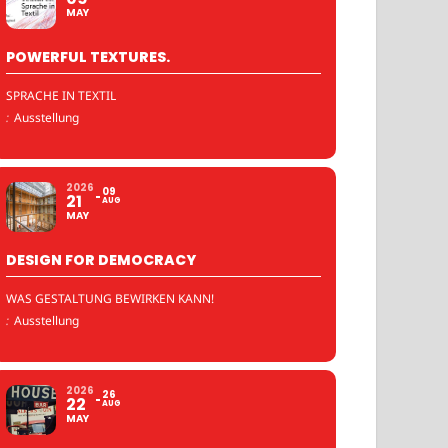
MAY
POWERFUL TEXTURES.
SPRACHE IN TEXTIL
:
Ausstellung
2026
09
21
AUG
MAY
DESIGN FOR DEMOCRACY
WAS GESTALTUNG BEWIRKEN KANN!
:
Ausstellung
2026
26
22
AUG
MAY