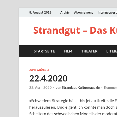
8. August 2026
Archiv
Abonnement
Internetwer
Strandgut – Das 
STARTSEITE
FILM
THEATER
LITE
JOVI GRÜBELT
22.4.2020
22. April 2020
-
von
Strandgut Kulturmagazin
-
Komment
»Schwedens Strategie hält – bis jetzt« titelte di
herauszulesen. Und eigentlich könnte man doch s
Scheitern des schwedischen Modells der modera