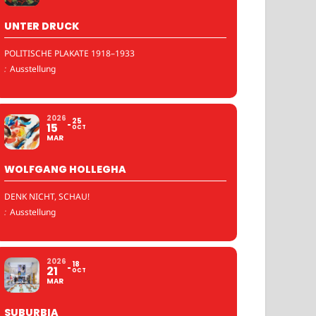
UNTER DRUCK
POLITISCHE PLAKATE 1918–1933
:
Ausstellung
2026
25
15
OCT
MAR
WOLFGANG HOLLEGHA
DENK NICHT, SCHAU!
:
Ausstellung
2026
18
21
OCT
MAR
SUBURBIA