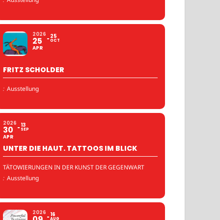
2026
25
25
OCT
APR
FRITZ SCHOLDER
:
Ausstellung
2026
13
30
SEP
APR
UNTER DIE HAUT. TATTOOS IM BLICK
TÄTOWIERUNGEN IN DER KUNST DER GEGENWART
:
Ausstellung
2026
16
09
AUG