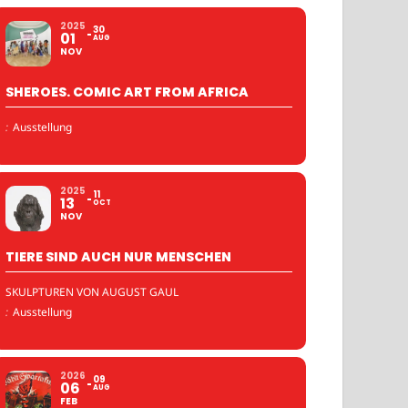
2025
30
01
AUG
NOV
SHEROES. COMIC ART FROM AFRICA
:
Ausstellung
2025
11
13
OCT
NOV
TIERE SIND AUCH NUR MENSCHEN
SKULPTUREN VON AUGUST GAUL
:
Ausstellung
2026
09
06
AUG
FEB