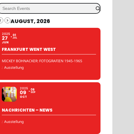
AUGUST, 2026
2025
01
27
JUL
JUN
FRANKFURT WENT WEST
MICKEY BOHNACKER: FOTOGRAFIEN 1945-1965
:
Ausstellung
2025
06
09
SEP
OCT
NACHRICHTEN – NEWS
:
Ausstellung