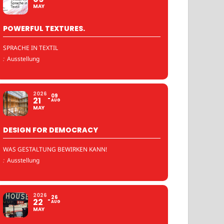
MAY
POWERFUL TEXTURES.
SPRACHE IN TEXTIL
:
Ausstellung
2026
09
21
AUG
MAY
DESIGN FOR DEMOCRACY
WAS GESTALTUNG BEWIRKEN KANN!
:
Ausstellung
2026
26
22
AUG
MAY