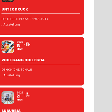
UNTER DRUCK
POLITISCHE PLAKATE 1918–1933
:
Ausstellung
2026
25
15
OCT
MAR
WOLFGANG HOLLEGHA
DENK NICHT, SCHAU!
:
Ausstellung
2026
18
21
OCT
MAR
SUBURBIA