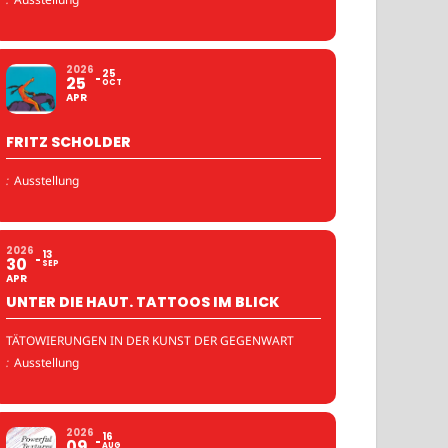
2026
25
25
OCT
APR
FRITZ SCHOLDER
:
Ausstellung
2026
13
30
SEP
APR
UNTER DIE HAUT. TATTOOS IM BLICK
TÄTOWIERUNGEN IN DER KUNST DER GEGENWART
:
Ausstellung
2026
16
09
AUG