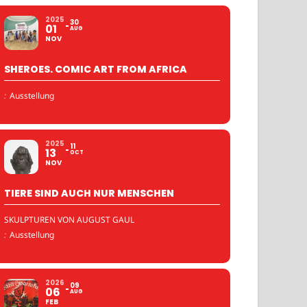
2025
30
01
AUG
NOV
SHEROES. COMIC ART FROM AFRICA
:
Ausstellung
2025
11
13
OCT
NOV
TIERE SIND AUCH NUR MENSCHEN
SKULPTUREN VON AUGUST GAUL
:
Ausstellung
2026
09
06
AUG
FEB