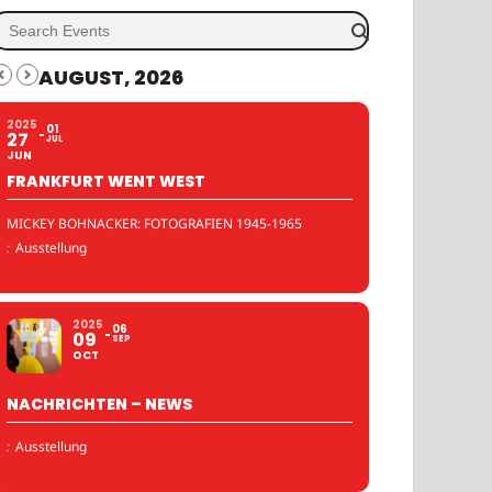
AUGUST, 2026
2025
01
27
JUL
JUN
FRANKFURT WENT WEST
MICKEY BOHNACKER: FOTOGRAFIEN 1945-1965
:
Ausstellung
2025
06
09
SEP
OCT
NACHRICHTEN – NEWS
:
Ausstellung