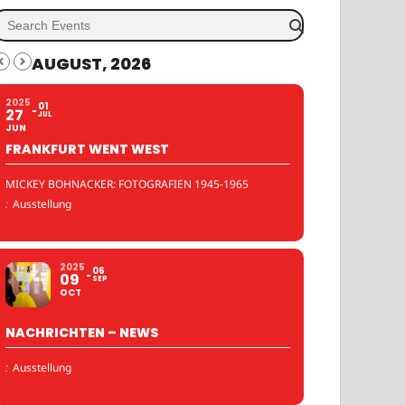
AUGUST, 2026
2025
01
27
JUL
JUN
FRANKFURT WENT WEST
MICKEY BOHNACKER: FOTOGRAFIEN 1945-1965
:
Ausstellung
2025
06
09
SEP
OCT
NACHRICHTEN – NEWS
:
Ausstellung