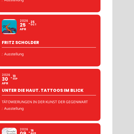
2026
25
25
OCT
APR
FRITZ SCHOLDER
:
Ausstellung
2026
13
30
SEP
APR
UNTER DIE HAUT. TATTOOS IM BLICK
TÄTOWIERUNGEN IN DER KUNST DER GEGENWART
:
Ausstellung
2026
16
09
AUG