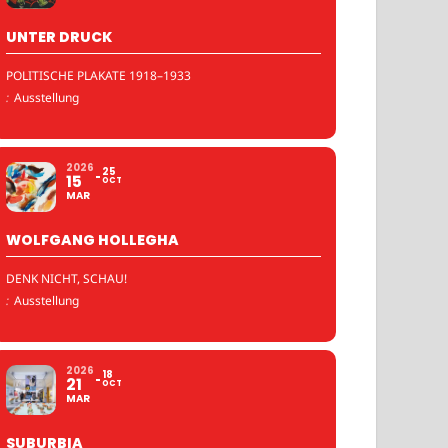
UNTER DRUCK
POLITISCHE PLAKATE 1918–1933
:
Ausstellung
2026
25
15
OCT
MAR
WOLFGANG HOLLEGHA
DENK NICHT, SCHAU!
:
Ausstellung
2026
18
21
OCT
MAR
SUBURBIA