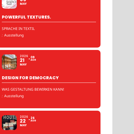
MAY
POWERFUL TEXTURES.
SPRACHE IN TEXTIL
:
Ausstellung
2026
09
21
AUG
MAY
DESIGN FOR DEMOCRACY
WAS GESTALTUNG BEWIRKEN KANN!
:
Ausstellung
2026
26
22
AUG
MAY