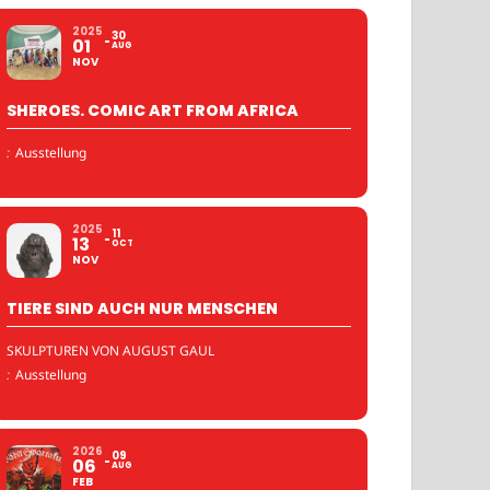
2025
30
01
AUG
NOV
SHEROES. COMIC ART FROM AFRICA
:
Ausstellung
2025
11
13
OCT
NOV
TIERE SIND AUCH NUR MENSCHEN
SKULPTUREN VON AUGUST GAUL
:
Ausstellung
2026
09
06
AUG
FEB