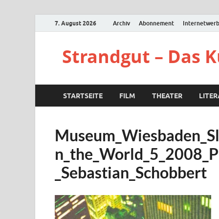
7. August 2026
Archiv
Abonnement
Internetwer
Strandgut – Das 
STARTSEITE
FILM
THEATER
LITE
Museum_Wiesbaden_Sl
n_the_World_5_2008_P
_Sebastian_Schobbert