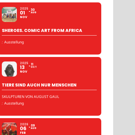
2025
30
01
AUG
NOV
SHEROES. COMIC ART FROM AFRICA
:
Ausstellung
2025
11
13
OCT
NOV
TIERE SIND AUCH NUR MENSCHEN
SKULPTUREN VON AUGUST GAUL
:
Ausstellung
2026
09
06
AUG
FEB