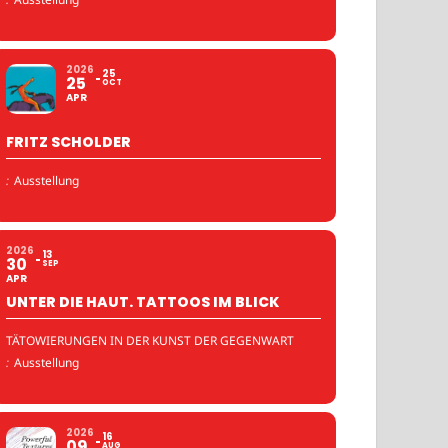
2026
25
25
OCT
APR
FRITZ SCHOLDER
:
Ausstellung
2026
13
30
SEP
APR
UNTER DIE HAUT. TATTOOS IM BLICK
TÄTOWIERUNGEN IN DER KUNST DER GEGENWART
:
Ausstellung
2026
16
09
AUG