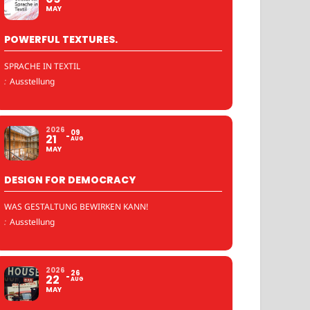
MAY
POWERFUL TEXTURES.
SPRACHE IN TEXTIL
:
Ausstellung
2026
09
21
AUG
MAY
DESIGN FOR DEMOCRACY
WAS GESTALTUNG BEWIRKEN KANN!
:
Ausstellung
2026
26
22
AUG
MAY