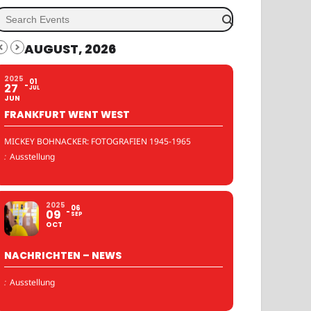
AUGUST, 2026
2025
01
27
JUL
JUN
FRANKFURT WENT WEST
MICKEY BOHNACKER: FOTOGRAFIEN 1945-1965
:
Ausstellung
2025
06
09
SEP
OCT
NACHRICHTEN – NEWS
:
Ausstellung