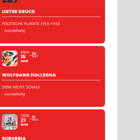
UNTER DRUCK
POLITISCHE PLAKATE 1918–1933
:
Ausstellung
2026
25
15
OCT
MAR
WOLFGANG HOLLEGHA
DENK NICHT, SCHAU!
:
Ausstellung
2026
18
21
OCT
MAR
SUBURBIA