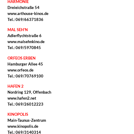
HARMONIE
Dreieichstraße 54
www.arthouse-kinos.de
Tel.: 069/66371836
MAL SEH'N
Adlerflychtstraße 6
www.malsehnkino.de
Tel.: 069/5970845
ORFEOS ERBEN
Hamburger Allee 45
www.orfeos.de
Tel.: 069/70769100
HAFEN 2
Nordring 129, Offenbach
www.hafen2.net
Tel.: 069/26012223
KINOPOLIS
Main-Taunus-Zentrum
www.kinopolis.de
Tel.: 069/3140314