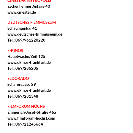
CINESTAR METROPOLIS
Eschenheimer Anlage 40
www.cinestar.de
DEUTSCHES FILMMUSEUM
Schaumainkai 41
www.deutsches-filmmuseum.de
Tel.: 069/961220220
E-KINOS
Hauptwache/Zeil 125
www.ekinos-frankfurt.de
Tel.: 069/285205
ELDORADO
Schäfergasse 29
www.ekinos-frankfurt.de
Tel.: 069/281348
FILMFORUM HÖCHST
Emmerich-Josef-Straße 46a
www.filmforum-höchst.com
Tel.: 069/21245664