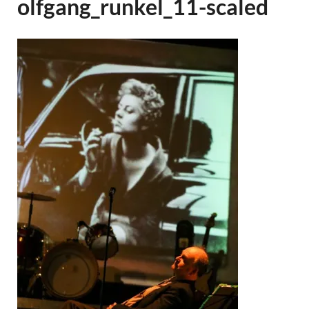
olfgang_runkel_11-scaled