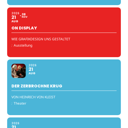
2026
08
21
NOV
AUG
ON DISPLAY
WIE GRAFIKDESIGN UNS GESTALTET
:
Ausstellung
2026
21
AUG
DER ZERBROCHNE KRUG
VON HEINRICH VON KLEIST
:
Theater
2026
21