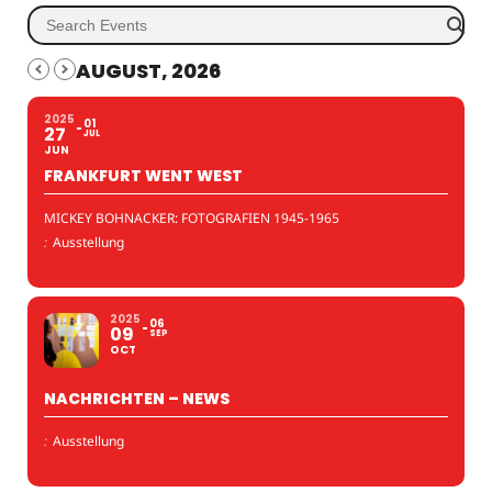
AUGUST, 2026
2025
01
27
JUL
JUN
FRANKFURT WENT WEST
MICKEY BOHNACKER: FOTOGRAFIEN 1945-1965
:
Ausstellung
2025
06
09
SEP
OCT
NACHRICHTEN – NEWS
:
Ausstellung