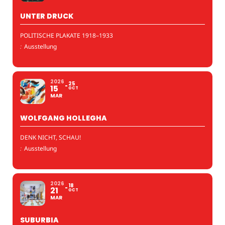
UNTER DRUCK
POLITISCHE PLAKATE 1918–1933
:
Ausstellung
2026
25
15
OCT
MAR
WOLFGANG HOLLEGHA
DENK NICHT, SCHAU!
:
Ausstellung
2026
18
21
OCT
MAR
SUBURBIA