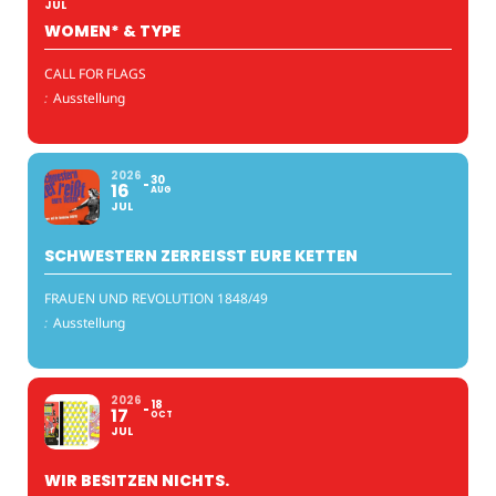
JUL
WOMEN* & TYPE
CALL FOR FLAGS
:
Ausstellung
2026
30
16
AUG
JUL
SCHWESTERN ZERREISST EURE KETTEN
FRAUEN UND REVOLUTION 1848/49
:
Ausstellung
2026
18
17
OCT
JUL
WIR BESITZEN NICHTS.