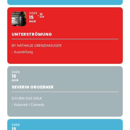
2026
13
15
SEP
AUG
UNTERSTRÖMUNG
BY NATHALIE GRENZHAEUSER
:
Ausstellung
2026
15
AUG
SEVERIN GROEBNER
ICH BIN DAS VOLK
:
Kabarett / Comedy
2026
15