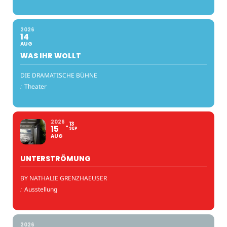
2026
14
AUG
WAS IHR WOLLT
DIE DRAMATISCHE BÜHNE
:
Theater
2026
13
15
SEP
AUG
UNTERSTRÖMUNG
BY NATHALIE GRENZHAEUSER
:
Ausstellung
2026