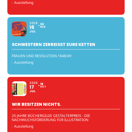
:
Ausstellung
2026
30
16
AUG
JUL
SCHWESTERN ZERREISST EURE KETTEN
FRAUEN UND REVOLUTION 1848/49
:
Ausstellung
2026
18
17
OCT
JUL
WIR BESITZEN NICHTS.
25 JAHRE BÜCHERGILDE GESTALTERPREIS - DIE
NACHWUCHSFÖRDERUNG FÜR ILLUSTRATION
:
Ausstellung