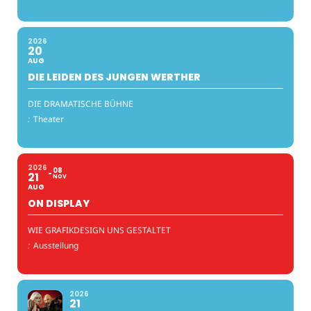
2026
20
AUG
DIE LEIDEN DES JUNGEN WERTHER
DIE DRAMATISCHE BÜHNE
:
Theater
2026
08
21
NOV
AUG
ON DISPLAY
WIE GRAFIKDESIGN UNS GESTALTET
:
Ausstellung
2026
21