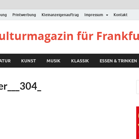
bung
Printwerbung
Kleinanzeigenauftrag
Impressum
Kontakt
Kulturmagazin für Frankf
RATUR
KUNST
MUSIK
KLASSIK
ESSEN & TRINKEN
er___304_