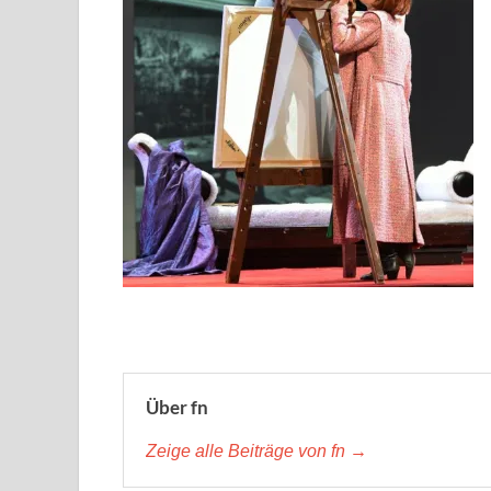
Über fn
Zeige alle Beiträge von fn →