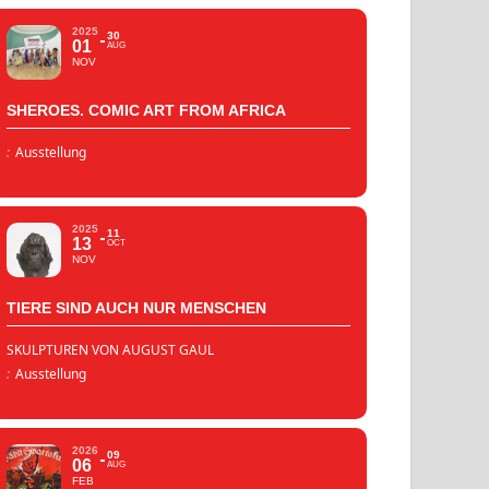
2025
30
01
AUG
NOV
SHEROES. COMIC ART FROM AFRICA
:
Ausstellung
2025
11
13
OCT
NOV
TIERE SIND AUCH NUR MENSCHEN
SKULPTUREN VON AUGUST GAUL
:
Ausstellung
2026
09
06
AUG
FEB