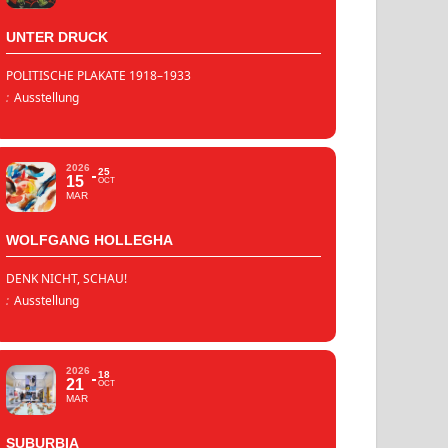
UNTER DRUCK
POLITISCHE PLAKATE 1918–1933
:
Ausstellung
2026
25
15
OCT
MAR
WOLFGANG HOLLEGHA
DENK NICHT, SCHAU!
:
Ausstellung
2026
18
21
OCT
MAR
SUBURBIA