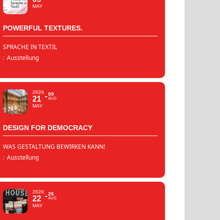
MAY
POWERFUL TEXTURES.
SPRACHE IN TEXTIL
:
Ausstellung
2026
09
21
AUG
MAY
DESIGN FOR DEMOCRACY
WAS GESTALTUNG BEWIRKEN KANN!
:
Ausstellung
2026
26
22
AUG
MAY