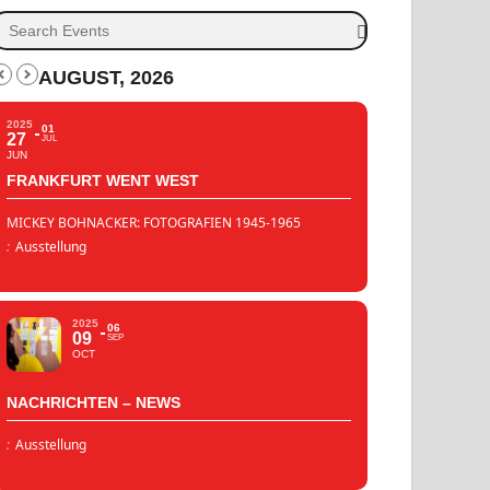
AUGUST, 2026
2025
01
27
JUL
JUN
FRANKFURT WENT WEST
MICKEY BOHNACKER: FOTOGRAFIEN 1945-1965
:
Ausstellung
2025
06
09
SEP
OCT
NACHRICHTEN – NEWS
:
Ausstellung