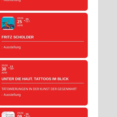
2026
25
25
OCT
APR
FRITZ SCHOLDER
:
Ausstellung
2026
13
30
SEP
APR
UNTER DIE HAUT. TATTOOS IM BLICK
TÄTOWIERUNGEN IN DER KUNST DER GEGENWART
:
Ausstellung
2026
16
09
AUG