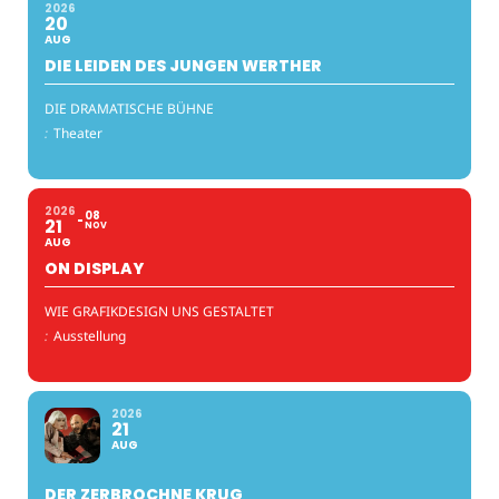
2026
20
AUG
DIE LEIDEN DES JUNGEN WERTHER
DIE DRAMATISCHE BÜHNE
:
Theater
2026
08
21
NOV
AUG
ON DISPLAY
WIE GRAFIKDESIGN UNS GESTALTET
:
Ausstellung
2026
21
AUG
DER ZERBROCHNE KRUG