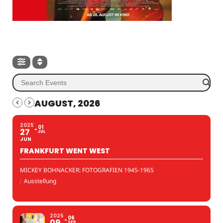
AUGUST, 2026
2025
01
27
JUL
JUN
FRANKFURT WENT WEST
MICKEY BOHNACKER: FOTOGRAFIEN 1945-1965
:
Ausstellung
2025
06
09
SEP