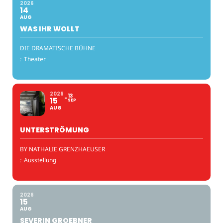
2026
14
AUG
WAS IHR WOLLT
DIE DRAMATISCHE BÜHNE
:
Theater
2026
13
15
SEP
AUG
UNTERSTRÖMUNG
BY NATHALIE GRENZHAEUSER
:
Ausstellung
2026
15
AUG
SEVERIN GROEBNER