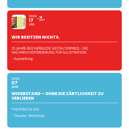
2026
18
17
OCT
JUL
WIR BESITZEN NICHTS.
25 JAHRE BÜCHERGILDE GESTALTERPREIS - DIE
NACHWUCHSFÖRDERUNG FÜR ILLUSTRATION
:
Ausstellung
2026
07
AUG
WIDERSTAND – OHNE DIE ZÄRTLICHKEIT ZU
VERLIEREN
THEATRO EN VOL
:
Theater,
Workshop