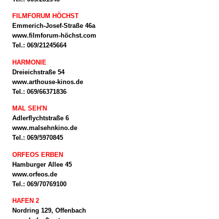
FILMFORUM HÖCHST
Emmerich-Josef-Straße 46a
www.filmforum-höchst.com
Tel.: 069/21245664
HARMONIE
Dreieichstraße 54
www.arthouse-kinos.de
Tel.: 069/66371836
MAL SEH'N
Adlerflychtstraße 6
www.malsehnkino.de
Tel.: 069/5970845
ORFEOS ERBEN
Hamburger Allee 45
www.orfeos.de
Tel.: 069/70769100
HAFEN 2
Nordring 129, Offenbach