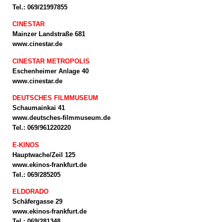
Tel.: 069/21997855
CINESTAR
Mainzer Landstraße 681
www.cinestar.de
CINESTAR METROPOLIS
Eschenheimer Anlage 40
www.cinestar.de
DEUTSCHES FILMMUSEUM
Schaumainkai 41
www.deutsches-filmmuseum.de
Tel.: 069/961220220
E-KINOS
Hauptwache/Zeil 125
www.ekinos-frankfurt.de
Tel.: 069/285205
ELDORADO
Schäfergasse 29
www.ekinos-frankfurt.de
Tel.: 069/281348