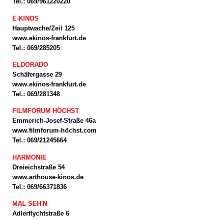
Tel.: 069/961220220
E-KINOS
Hauptwache/Zeil 125
www.ekinos-frankfurt.de
Tel.: 069/285205
ELDORADO
Schäfergasse 29
www.ekinos-frankfurt.de
Tel.: 069/281348
FILMFORUM HÖCHST
Emmerich-Josef-Straße 46a
www.filmforum-höchst.com
Tel.: 069/21245664
HARMONIE
Dreieichstraße 54
www.arthouse-kinos.de
Tel.: 069/66371836
MAL SEH'N
Adlerflychtstraße 6