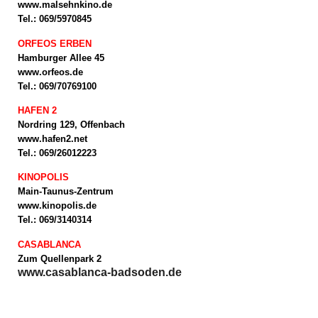
www.malsehnkino.de
Tel.: 069/5970845
ORFEOS ERBEN
Hamburger Allee 45
www.orfeos.de
Tel.: 069/70769100
HAFEN 2
Nordring 129, Offenbach
www.hafen2.net
Tel.: 069/26012223
KINOPOLIS
Main-Taunus-Zentrum
www.kinopolis.de
Tel.: 069/3140314
CASABLANCA
Zum Quellenpark 2
www.casablanca-badsoden.de