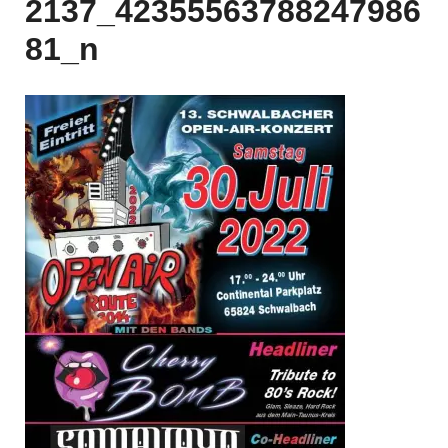
2137_42355563788247986
81_n