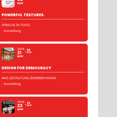
MAY
POWERFUL TEXTURES.
SPRACHE IN TEXTIL
:
Ausstellung
2026
09
21
AUG
MAY
DESIGN FOR DEMOCRACY
WAS GESTALTUNG BEWIRKEN KANN!
:
Ausstellung
2026
26
22
AUG
MAY