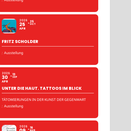
2026
25
25
OCT
APR
FRITZ SCHOLDER
:
Ausstellung
2026
13
30
SEP
APR
UNTER DIE HAUT. TATTOOS IM BLICK
TÄTOWIERUNGEN IN DER KUNST DER GEGENWART
:
Ausstellung
2026
16
09
AUG