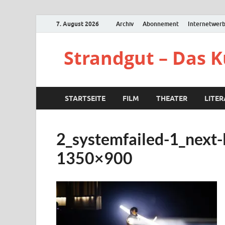
7. August 2026
Archiv
Abonnement
Internetwer
Strandgut – Das 
STARTSEITE
FILM
THEATER
LITE
2_systemfailed-1_next-
1350×900