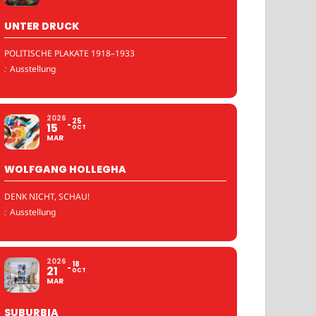
UNTER DRUCK
POLITISCHE PLAKATE 1918–1933
:
Ausstellung
2026
25
15
OCT
MAR
WOLFGANG HOLLEGHA
DENK NICHT, SCHAU!
:
Ausstellung
2026
18
21
OCT
MAR
SUBURBIA