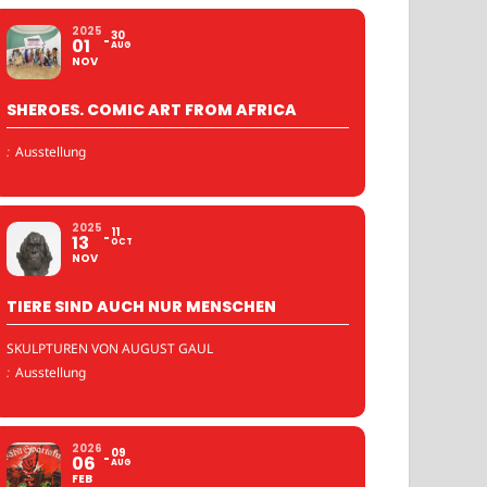
2025
30
01
AUG
NOV
SHEROES. COMIC ART FROM AFRICA
:
Ausstellung
2025
11
13
OCT
NOV
TIERE SIND AUCH NUR MENSCHEN
SKULPTUREN VON AUGUST GAUL
:
Ausstellung
2026
09
06
AUG
FEB