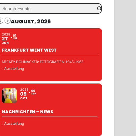
AUGUST, 2026
2025
01
27
JUL
JUN
FRANKFURT WENT WEST
MICKEY BOHNACKER: FOTOGRAFIEN 1945-1965
:
Ausstellung
2025
06
09
SEP
OCT
NACHRICHTEN – NEWS
:
Ausstellung