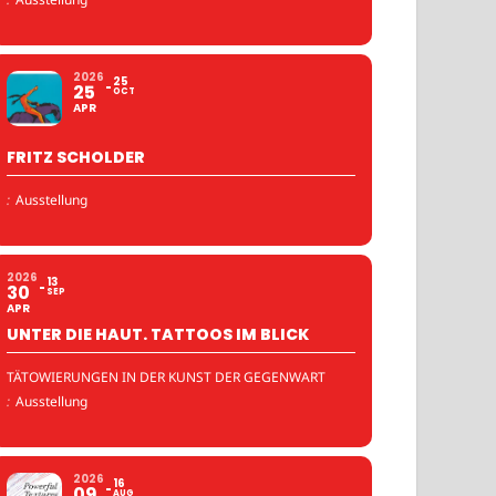
2026
25
25
OCT
APR
FRITZ SCHOLDER
:
Ausstellung
2026
13
30
SEP
APR
UNTER DIE HAUT. TATTOOS IM BLICK
TÄTOWIERUNGEN IN DER KUNST DER GEGENWART
:
Ausstellung
2026
16
09
AUG