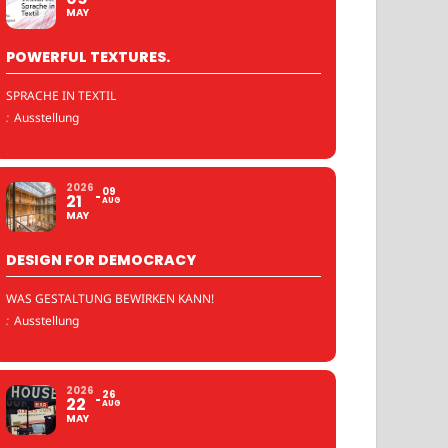
MAY
POWERFUL TEXTURES.
SPRACHE IN TEXTIL
:
Ausstellung
2026
09
21
AUG
MAY
DESIGN FOR DEMOCRACY
WAS GESTALTUNG BEWIRKEN KANN!
:
Ausstellung
2026
26
22
AUG
MAY