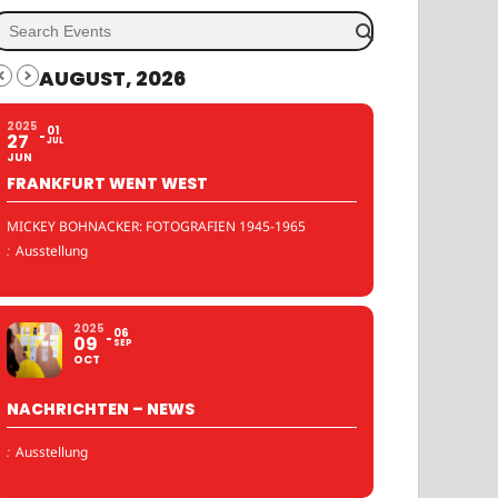
AUGUST, 2026
2025
01
27
JUL
JUN
FRANKFURT WENT WEST
MICKEY BOHNACKER: FOTOGRAFIEN 1945-1965
:
Ausstellung
2025
06
09
SEP
OCT
NACHRICHTEN – NEWS
:
Ausstellung