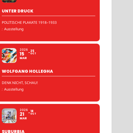
UNTER DRUCK
POLITISCHE PLAKATE 1918–1933
:
Ausstellung
2026
25
15
OCT
MAR
WOLFGANG HOLLEGHA
DENK NICHT, SCHAU!
:
Ausstellung
2026
18
21
OCT
MAR
SUBURBIA