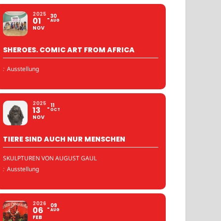
2025
30
01
AUG
NOV
SHEROES. COMIC ART FROM AFRICA
:
Ausstellung
2025
11
13
OCT
NOV
TIERE SIND AUCH NUR MENSCHEN
SKULPTUREN VON AUGUST GAUL
:
Ausstellung
2026
09
06
AUG
FEB