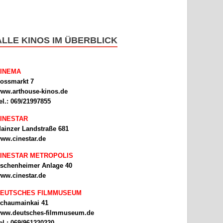
ALLE KINOS IM ÜBERBLICK
INEMA
ossmarkt 7
ww.arthouse-kinos.de
el.: 069/21997855
INESTAR
ainzer Landstraße 681
ww.cinestar.de
INESTAR METROPOLIS
schenheimer Anlage 40
ww.cinestar.de
EUTSCHES FILMMUSEUM
chaumainkai 41
ww.deutsches-filmmuseum.de
el.: 069/961220220