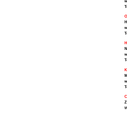
w
T
O
H
w
T
H
N
w
T
K
M
w
T
C
Z
w