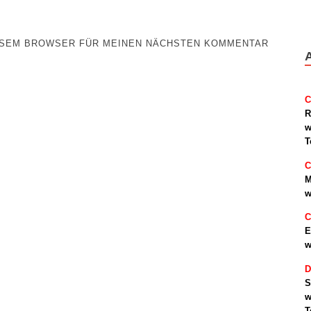
IESEM BROWSER FÜR MEINEN NÄCHSTEN KOMMENTAR
C
R
w
T
C
M
w
C
E
w
D
S
w
T