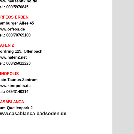
ww.malsehnkino.de
el.: 069/5970845
RFEOS ERBEN
amburger Allee 45
ww.orfeos.de
el.: 069/70769100
AFEN 2
ordring 129, Offenbach
ww.hafen2.net
el.: 069/26012223
INOPOLIS
ain-Taunus-Zentrum
ww.kinopolis.de
el.: 069/3140314
ASABLANCA
um Quellenpark 2
ww.casablanca-badsoden.de