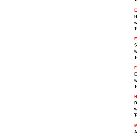
E
H
w
T
S
w
T
F
E
w
T
H
D
w
T
M
A