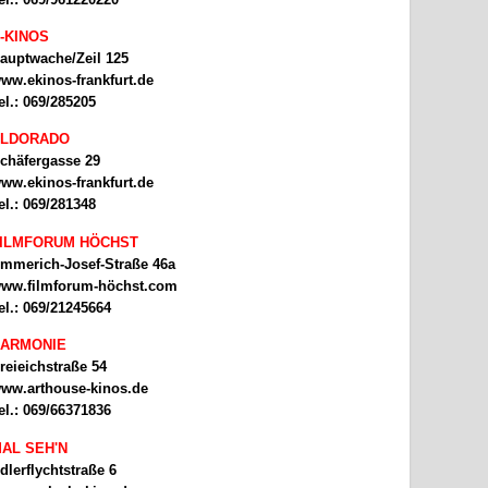
-KINOS
auptwache/Zeil 125
ww.ekinos-frankfurt.de
el.: 069/285205
ELDORADO
chäfergasse 29
ww.ekinos-frankfurt.de
el.: 069/281348
ILMFORUM HÖCHST
mmerich-Josef-Straße 46a
ww.filmforum-höchst.com
el.: 069/21245664
ARMONIE
reieichstraße 54
ww.arthouse-kinos.de
el.: 069/66371836
AL SEH'N
dlerflychtstraße 6