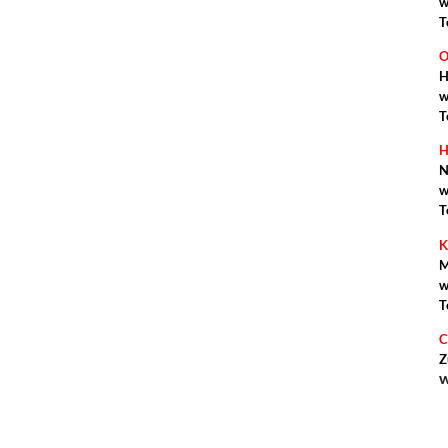
w
T
O
H
w
T
H
N
w
T
K
M
w
T
C
Z
w