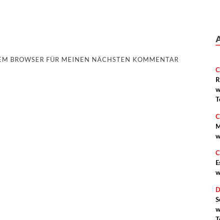
ESEM BROWSER FÜR MEINEN NÄCHSTEN KOMMENTAR
C
R
w
T
C
M
w
C
E
w
D
S
w
T