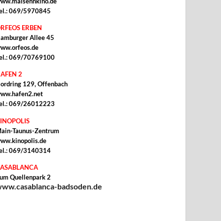
ww.malsehnkino.de
el.: 069/5970845
RFEOS ERBEN
amburger Allee 45
ww.orfeos.de
el.: 069/70769100
AFEN 2
ordring 129, Offenbach
ww.hafen2.net
el.: 069/26012223
INOPOLIS
ain-Taunus-Zentrum
ww.kinopolis.de
el.: 069/3140314
ASABLANCA
um Quellenpark 2
ww.casablanca-badsoden.de