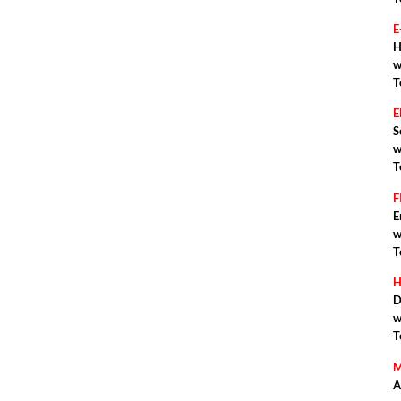
E
H
w
T
S
w
T
F
E
w
T
H
D
w
T
M
A