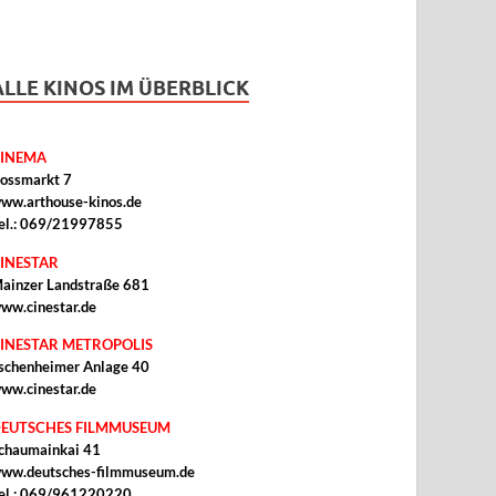
ALLE KINOS IM ÜBERBLICK
INEMA
ossmarkt 7
ww.arthouse-kinos.de
el.: 069/21997855
INESTAR
ainzer Landstraße 681
ww.cinestar.de
INESTAR METROPOLIS
schenheimer Anlage 40
ww.cinestar.de
EUTSCHES FILMMUSEUM
chaumainkai 41
ww.deutsches-filmmuseum.de
el.: 069/961220220