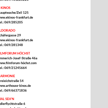
-KINOS
auptwache/Zeil 125
ww.ekinos-frankfurt.de
el.: 069/285205
ELDORADO
chäfergasse 29
ww.ekinos-frankfurt.de
el.: 069/281348
ILMFORUM HÖCHST
mmerich-Josef-Straße 46a
ww.filmforum-höchst.com
el.: 069/21245664
ARMONIE
reieichstraße 54
ww.arthouse-kinos.de
el.: 069/66371836
AL SEH'N
dlerflychtstraße 6