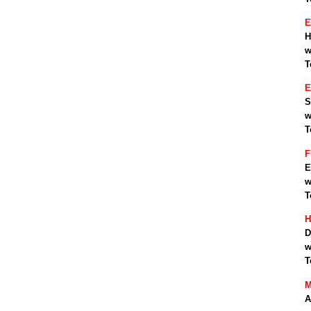
E
H
w
T
S
w
T
F
E
w
T
H
D
w
T
M
A