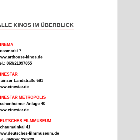
ALLE KINOS IM ÜBERBLICK
INEMA
ossmarkt 7
ww.arthouse-kinos.de
el.: 069/21997855
INESTAR
ainzer Landstraße 681
ww.cinestar.de
INESTAR METROPOLIS
schenheimer Anlage 40
ww.cinestar.de
EUTSCHES FILMMUSEUM
chaumainkai 41
ww.deutsches-filmmuseum.de
el.: 069/961220220