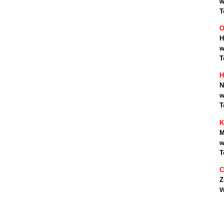
w
T
O
H
w
T
H
N
w
T
K
M
w
T
C
Z
w