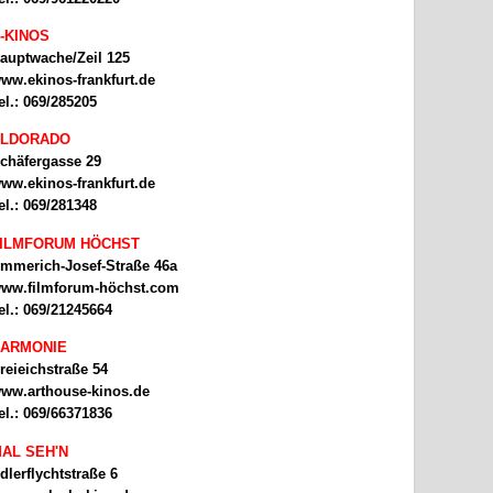
-KINOS
auptwache/Zeil 125
ww.ekinos-frankfurt.de
el.: 069/285205
ELDORADO
chäfergasse 29
ww.ekinos-frankfurt.de
el.: 069/281348
ILMFORUM HÖCHST
mmerich-Josef-Straße 46a
ww.filmforum-höchst.com
el.: 069/21245664
ARMONIE
reieichstraße 54
ww.arthouse-kinos.de
el.: 069/66371836
AL SEH'N
dlerflychtstraße 6