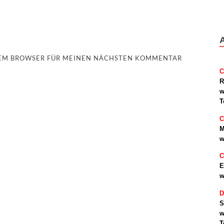
ESEM BROWSER FÜR MEINEN NÄCHSTEN KOMMENTAR
C
R
w
T
C
M
w
C
E
w
D
S
w
T