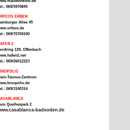
ww.malsehnkino.de
el.: 069/5970845
RFEOS ERBEN
amburger Allee 45
ww.orfeos.de
el.: 069/70769100
AFEN 2
ordring 129, Offenbach
ww.hafen2.net
el.: 069/26012223
INOPOLIS
ain-Taunus-Zentrum
ww.kinopolis.de
el.: 069/3140314
ASABLANCA
um Quellenpark 2
ww.casablanca-badsoden.de