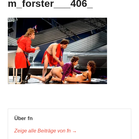
m_forster___406_
Über fn
Zeige alle Beiträge von fn →