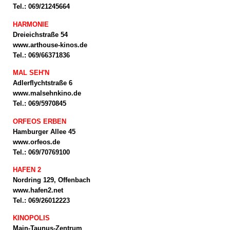
Tel.: 069/21245664
HARMONIE
Dreieichstraße 54
www.arthouse-kinos.de
Tel.: 069/66371836
MAL SEH'N
Adlerflychtstraße 6
www.malsehnkino.de
Tel.: 069/5970845
ORFEOS ERBEN
Hamburger Allee 45
www.orfeos.de
Tel.: 069/70769100
HAFEN 2
Nordring 129, Offenbach
www.hafen2.net
Tel.: 069/26012223
KINOPOLIS
Main-Taunus-Zentrum