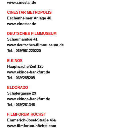
www.cinestar.de
CINESTAR METROPOLIS
Eschenheimer Anlage 40
www.cinestar.de
DEUTSCHES FILMMUSEUM
Schaumainkai 41
www.deutsches-filmmuseum.de
Tel.: 069/961220220
E-KINOS
Hauptwache/Zeil 125
www.ekinos-frankfurt.de
Tel.: 069/285205
ELDORADO
Schäfergasse 29
www.ekinos-frankfurt.de
Tel.: 069/281348
FILMFORUM HÖCHST
Emmerich-Josef-Straße 46a
www.filmforum-höchst.com