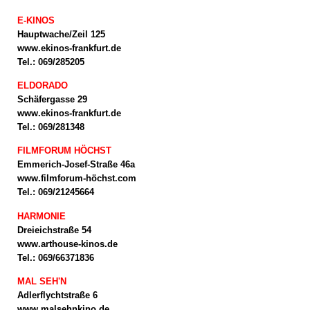
E-KINOS
Hauptwache/Zeil 125
www.ekinos-frankfurt.de
Tel.: 069/285205
ELDORADO
Schäfergasse 29
www.ekinos-frankfurt.de
Tel.: 069/281348
FILMFORUM HÖCHST
Emmerich-Josef-Straße 46a
www.filmforum-höchst.com
Tel.: 069/21245664
HARMONIE
Dreieichstraße 54
www.arthouse-kinos.de
Tel.: 069/66371836
MAL SEH'N
Adlerflychtstraße 6
www.malsehnkino.de