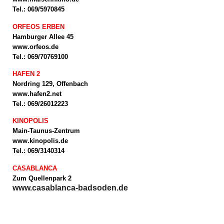
Tel.: 069/5970845
ORFEOS ERBEN
Hamburger Allee 45
www.orfeos.de
Tel.: 069/70769100
HAFEN 2
Nordring 129, Offenbach
www.hafen2.net
Tel.: 069/26012223
KINOPOLIS
Main-Taunus-Zentrum
www.kinopolis.de
Tel.: 069/3140314
CASABLANCA
Zum Quellenpark 2
www.casablanca-badsoden.de