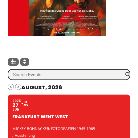
AUGUST, 2026
2025
01
27
JUL
JUN
FRANKFURT WENT WEST
MICKEY BOHNACKER: FOTOGRAFIEN 1945-1965
:
Ausstellung