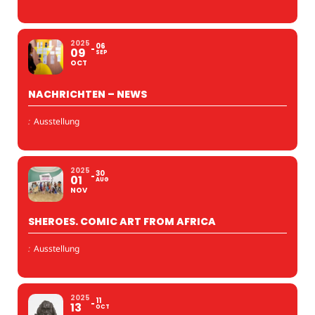
2025
06
09
SEP
OCT
NACHRICHTEN – NEWS
:
Ausstellung
2025
30
01
AUG
NOV
SHEROES. COMIC ART FROM AFRICA
:
Ausstellung
2025
11
13
OCT