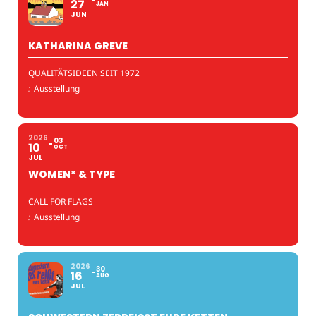
27
JAN
JUN
KATHARINA GREVE
QUALITÄTSIDEEN SEIT 1972
:
Ausstellung
2026
03
10
OCT
JUL
WOMEN* & TYPE
CALL FOR FLAGS
:
Ausstellung
2026
30
16
AUG
JUL