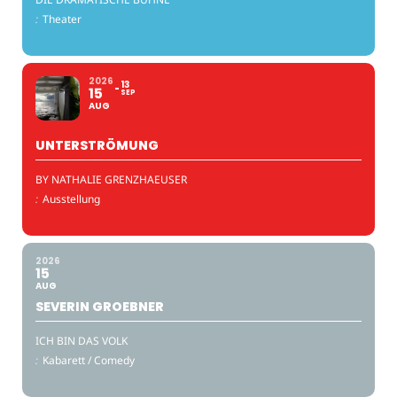
:
Theater
2026
13
15
SEP
AUG
UNTERSTRÖMUNG
BY NATHALIE GRENZHAEUSER
:
Ausstellung
2026
15
AUG
SEVERIN GROEBNER
ICH BIN DAS VOLK
:
Kabarett / Comedy