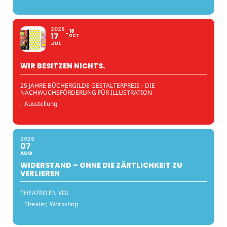
2026
18
17
OCT
JUL
WIR BESITZEN NICHTS.
25 JAHRE BÜCHERGILDE GESTALTERPREIS - DIE
NACHWUCHSFÖRDERUNG FÜR ILLUSTRATION
:
Ausstellung
2026
07
AUG
WIDERSTAND – OHNE DIE ZÄRTLICHKEIT ZU
VERLIEREN
THEATRO EN VOL
:
Theater,
Workshop