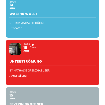
2026
14
AUG
WAS IHR WOLLT
DIE DRAMATISCHE BÜHNE
:
Theater
2026
13
15
SEP
AUG
UNTERSTRÖMUNG
BY NATHALIE GRENZHAEUSER
:
Ausstellung
2026
15
AUG
SEVERIN GROEBNER