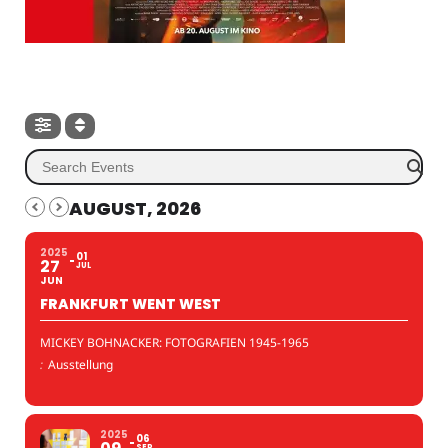
AUGUST, 2026
2025
01
27
JUL
JUN
FRANKFURT WENT WEST
MICKEY BOHNACKER: FOTOGRAFIEN 1945-1965
:
Ausstellung
2025
06
SEP