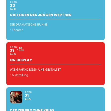
2026
20
AUG
DIE LEIDEN DES JUNGEN WERTHER
DIE DRAMATISCHE BÜHNE
:
Theater
2026
08
21
NOV
AUG
ON DISPLAY
WIE GRAFIKDESIGN UNS GESTALTET
:
Ausstellung
2026
21
AUG
DER ZERBROCHNE KRUG