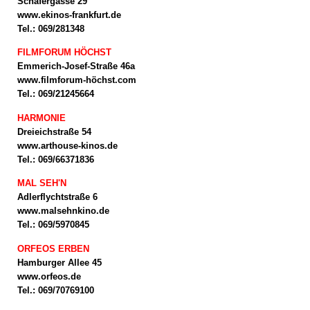
Schäfergasse 29
www.ekinos-frankfurt.de
Tel.: 069/281348
FILMFORUM HÖCHST
Emmerich-Josef-Straße 46a
www.filmforum-höchst.com
Tel.: 069/21245664
HARMONIE
Dreieichstraße 54
www.arthouse-kinos.de
Tel.: 069/66371836
MAL SEH'N
Adlerflychtstraße 6
www.malsehnkino.de
Tel.: 069/5970845
ORFEOS ERBEN
Hamburger Allee 45
www.orfeos.de
Tel.: 069/70769100