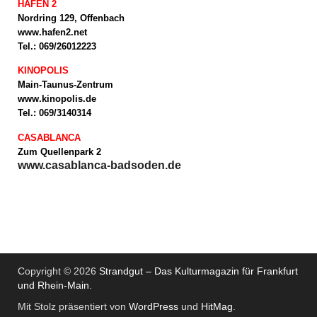
HAFEN 2
Nordring 129, Offenbach
www.hafen2.net
Tel.: 069/26012223
KINOPOLIS
Main-Taunus-Zentrum
www.kinopolis.de
Tel.: 069/3140314
CASABLANCA
Zum Quellenpark 2
www.casablanca-badsoden.de
Copyright © 2026
Strandgut – Das Kulturmagazin für Frankfurt
und Rhein-Main
.
Mit Stolz präsentiert von
WordPress
und
HitMag
.