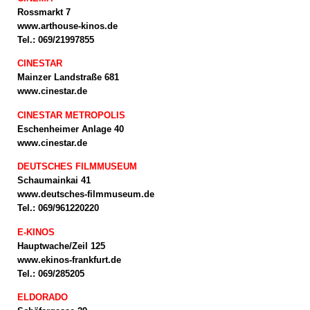
Rossmarkt 7
www.arthouse-kinos.de
Tel.: 069/21997855
CINESTAR
Mainzer Landstraße 681
www.cinestar.de
CINESTAR METROPOLIS
Eschenheimer Anlage 40
www.cinestar.de
DEUTSCHES FILMMUSEUM
Schaumainkai 41
www.deutsches-filmmuseum.de
Tel.: 069/961220220
E-KINOS
Hauptwache/Zeil 125
www.ekinos-frankfurt.de
Tel.: 069/285205
ELDORADO