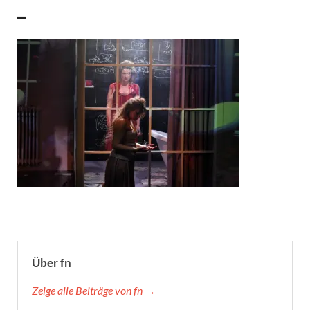
_
Über fn
Zeige alle Beiträge von fn →