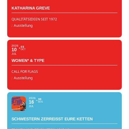
KATHARINA GREVE
QUALITÄTSIDEEN SEIT 1972
:
Ausstellung
2026
03
10
OCT
JUL
WOMEN* & TYPE
CALL FOR FLAGS
:
Ausstellung
2026
30
16
AUG
JUL
SCHWESTERN ZERREISST EURE KETTEN