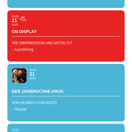
2026
08
21
NOV
AUG
ON DISPLAY
WIE GRAFIKDESIGN UNS GESTALTET
:
Ausstellung
2026
21
AUG
DER ZERBROCHNE KRUG
VON HEINRICH VON KLEIST
:
Theater
2026