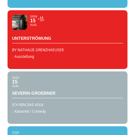
2026
13
15
SEP
AUG
UNTERSTRÖMUNG
BY NATHALIE GRENZHAEUSER
:
Ausstellung
2026
15
AUG
SEVERIN GROEBNER
ICH BIN DAS VOLK
:
Kabarett / Comedy
2026