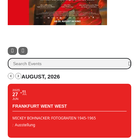
AUGUST, 2026
2025
01
27
JUL
JUN
FRANKFURT WENT WEST
MICKEY BOHNACKER: FOTOGRAFIEN 1945-1965
:
Ausstellung