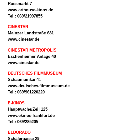
Rossmarkt 7
www.arthouse-kinos.de
Tel.: 069/21997855
CINESTAR
Mainzer Landstraße 681
www.cinestar.de
CINESTAR METROPOLIS
Eschenheimer Anlage 40
www.cinestar.de
DEUTSCHES FILMMUSEUM
Schaumainkai 41
www.deutsches-filmmuseum.de
Tel.: 069/961220220
E-KINOS
Hauptwache/Zeil 125
www.ekinos-frankfurt.de
Tel.: 069/285205
ELDORADO
Schäfergasse 29