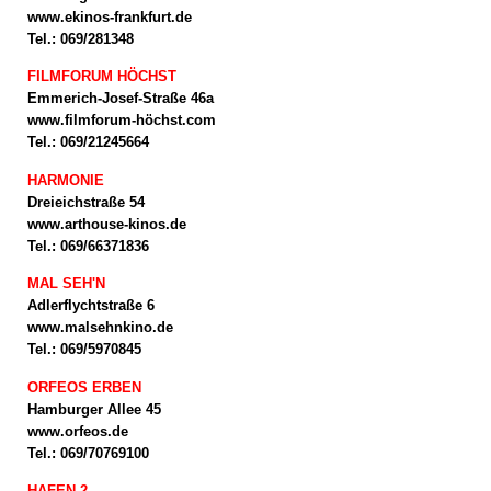
www.ekinos-frankfurt.de
Tel.: 069/281348
FILMFORUM HÖCHST
Emmerich-Josef-Straße 46a
www.filmforum-höchst.com
Tel.: 069/21245664
HARMONIE
Dreieichstraße 54
www.arthouse-kinos.de
Tel.: 069/66371836
MAL SEH'N
Adlerflychtstraße 6
www.malsehnkino.de
Tel.: 069/5970845
ORFEOS ERBEN
Hamburger Allee 45
www.orfeos.de
Tel.: 069/70769100
HAFEN 2