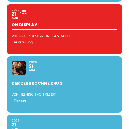
2026
08
21
NOV
AUG
ON DISPLAY
WIE GRAFIKDESIGN UNS GESTALTET
:
Ausstellung
2026
21
AUG
DER ZERBROCHNE KRUG
VON HEINRICH VON KLEIST
:
Theater
2026
21
AUG