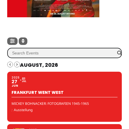
AUGUST, 2026
2025
01
27
JUL
JUN
FRANKFURT WENT WEST
MICKEY BOHNACKER: FOTOGRAFIEN 1945-1965
:
Ausstellung