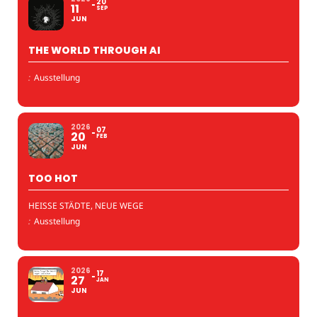
20
11
SEP
JUN
THE WORLD THROUGH AI
:
Ausstellung
2026
07
20
FEB
JUN
TOO HOT
HEISSE STÄDTE, NEUE WEGE
:
Ausstellung
2026
17
27
JAN
JUN