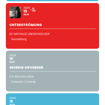
2026
13
15
SEP
AUG
UNTERSTRÖMUNG
BY NATHALIE GRENZHAEUSER
:
Ausstellung
2026
15
AUG
SEVERIN GROEBNER
ICH BIN DAS VOLK
:
Kabarett / Comedy
2026
15
AUG