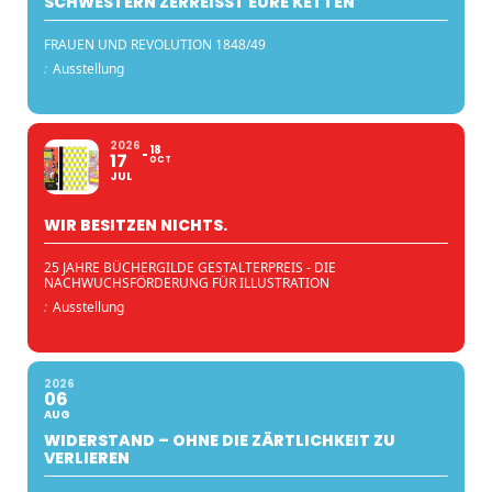
SCHWESTERN ZERREISST EURE KETTEN
FRAUEN UND REVOLUTION 1848/49
:
Ausstellung
2026
18
17
OCT
JUL
WIR BESITZEN NICHTS.
25 JAHRE BÜCHERGILDE GESTALTERPREIS - DIE
NACHWUCHSFÖRDERUNG FÜR ILLUSTRATION
:
Ausstellung
2026
06
AUG
WIDERSTAND – OHNE DIE ZÄRTLICHKEIT ZU
VERLIEREN