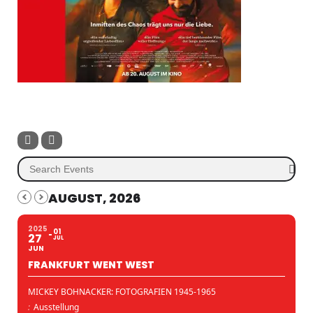
AUGUST, 2026
2025
01
27
JUL
JUN
FRANKFURT WENT WEST
MICKEY BOHNACKER: FOTOGRAFIEN 1945-1965
:
Ausstellung