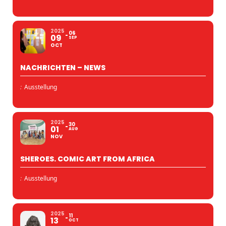
2025
06
09
SEP
OCT
NACHRICHTEN – NEWS
:
Ausstellung
2025
30
01
AUG
NOV
SHEROES. COMIC ART FROM AFRICA
:
Ausstellung
2025
11
13
OCT