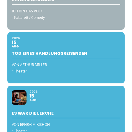
ICH BIN DAS VOLK
:
Kabarett / Comedy
2026
15
AUG
TOD EINES HANDLUNGSREISENDEN
VON ARTHUR MILLER
:
Theater
2026
15
AUG
ES WAR DIE LERCHE
VON EPHRAIM KISHON
:
Theater