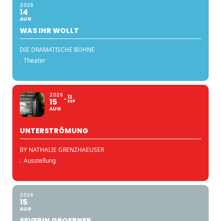
2026
14
AUG
WAS IHR WOLLT
DIE DRAMATISCHE BÜHNE
:
Theater
2026
13
15
SEP
AUG
UNTERSTRÖMUNG
BY NATHALIE GRENZHAEUSER
:
Ausstellung
2026
15
AUG
SEVERIN GROEBNER