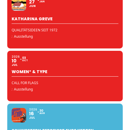
27
JAN
JUN
KATHARINA GREVE
QUALITÄTSIDEEN SEIT 1972
:
Ausstellung
2026
03
10
OCT
JUL
WOMEN* & TYPE
CALL FOR FLAGS
:
Ausstellung
2026
30
16
AUG
JUL