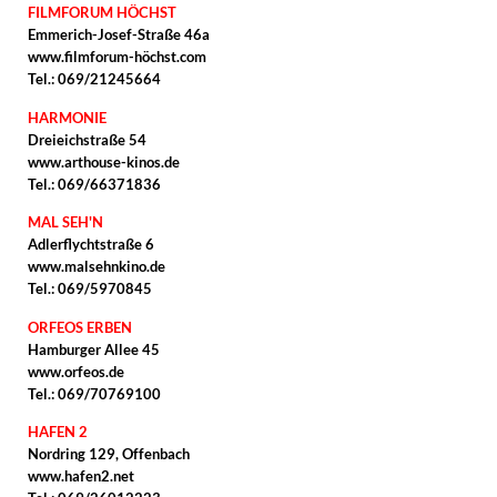
FILMFORUM HÖCHST
Emmerich-Josef-Straße 46a
www.filmforum-höchst.com
Tel.: 069/21245664
HARMONIE
Dreieichstraße 54
www.arthouse-kinos.de
Tel.: 069/66371836
MAL SEH'N
Adlerflychtstraße 6
www.malsehnkino.de
Tel.: 069/5970845
ORFEOS ERBEN
Hamburger Allee 45
www.orfeos.de
Tel.: 069/70769100
HAFEN 2
Nordring 129, Offenbach
www.hafen2.net