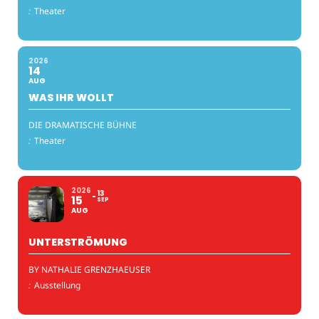
:
Theater
2026
14
AUG
WAS IHR WOLLT
DIE DRAMATISCHE BÜHNE
:
Theater
2026
13
15
SEP
AUG
UNTERSTRÖMUNG
BY NATHALIE GRENZHAEUSER
:
Ausstellung