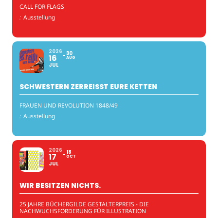
CALL FOR FLAGS
:
Ausstellung
2026
30
16
AUG
JUL
SCHWESTERN ZERREISST EURE KETTEN
FRAUEN UND REVOLUTION 1848/49
:
Ausstellung
2026
18
17
OCT
JUL
WIR BESITZEN NICHTS.
25 JAHRE BÜCHERGILDE GESTALTERPREIS - DIE
NACHWUCHSFÖRDERUNG FÜR ILLUSTRATION