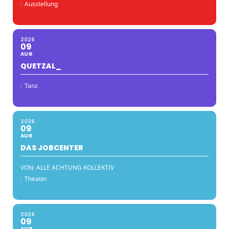
:
Ausstellung
2026
09
AUG
QUETZAL_
:
Tanz
2026
09
AUG
DAS JOBCENTER
VON: ALLE ACHTUNG KOLLEKTIV
:
Theater
2026
09
AUG