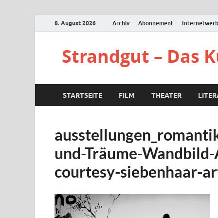
8. August 2026
Archiv
Abonnement
Internetwer
Strandgut – Das 
STARTSEITE
FILM
THEATER
LITE
ausstellungen_romant
und-Träume-Wandbild-A
courtesy-siebenhaar-ar