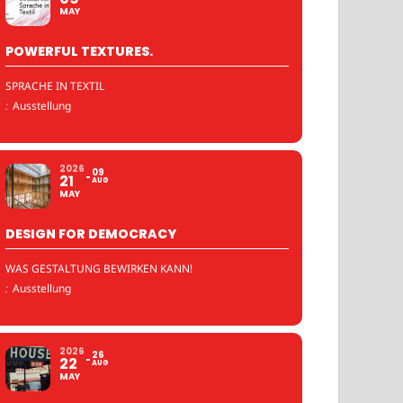
MAY
POWERFUL TEXTURES.
SPRACHE IN TEXTIL
:
Ausstellung
2026
09
21
AUG
MAY
DESIGN FOR DEMOCRACY
WAS GESTALTUNG BEWIRKEN KANN!
:
Ausstellung
2026
26
22
AUG
MAY