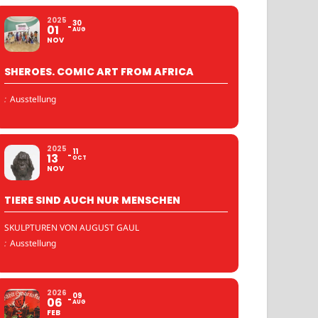
2025
30
01
AUG
NOV
SHEROES. COMIC ART FROM AFRICA
:
Ausstellung
2025
11
13
OCT
NOV
TIERE SIND AUCH NUR MENSCHEN
SKULPTUREN VON AUGUST GAUL
:
Ausstellung
2026
09
06
AUG
FEB