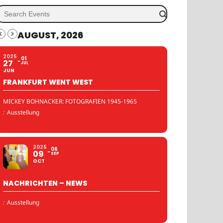
AUGUST, 2026
2025
01
27
JUL
JUN
FRANKFURT WENT WEST
MICKEY BOHNACKER: FOTOGRAFIEN 1945-1965
:
Ausstellung
2025
06
09
SEP
OCT
NACHRICHTEN – NEWS
:
Ausstellung