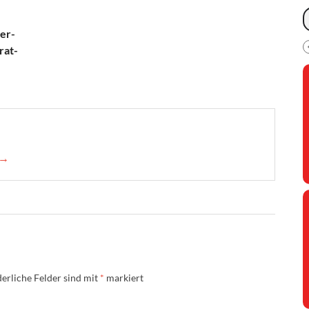
er-
rat-
 →
erliche Felder sind mit
*
markiert