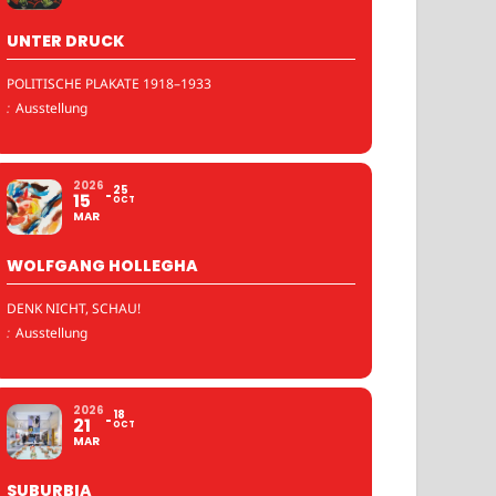
UNTER DRUCK
POLITISCHE PLAKATE 1918–1933
:
Ausstellung
2026
25
15
OCT
MAR
WOLFGANG HOLLEGHA
DENK NICHT, SCHAU!
:
Ausstellung
2026
18
21
OCT
MAR
SUBURBIA