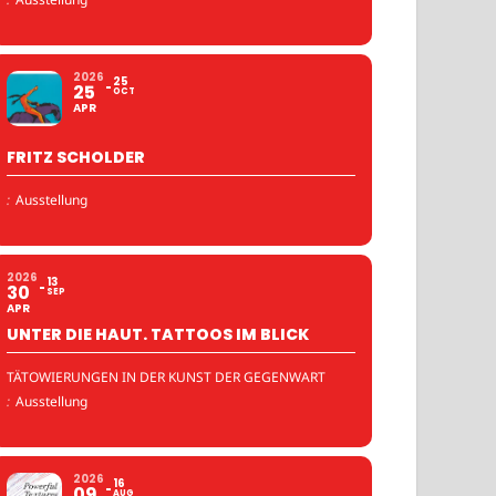
2026
25
25
OCT
APR
FRITZ SCHOLDER
:
Ausstellung
2026
13
30
SEP
APR
UNTER DIE HAUT. TATTOOS IM BLICK
TÄTOWIERUNGEN IN DER KUNST DER GEGENWART
:
Ausstellung
2026
16
09
AUG