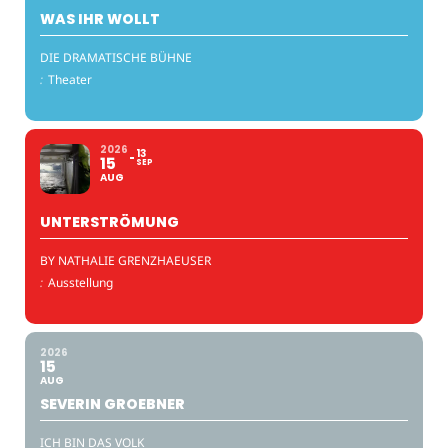
WAS IHR WOLLT
DIE DRAMATISCHE BÜHNE
:
Theater
2026
13
15
SEP
AUG
UNTERSTRÖMUNG
BY NATHALIE GRENZHAEUSER
:
Ausstellung
2026
15
AUG
SEVERIN GROEBNER
ICH BIN DAS VOLK