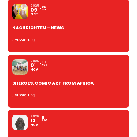
2025
06
09
SEP
OCT
NACHRICHTEN – NEWS
:
Ausstellung
2025
30
01
AUG
NOV
SHEROES. COMIC ART FROM AFRICA
:
Ausstellung
2025
11
13
OCT
NOV