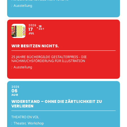
:
Ausstellung
2026
18
17
OCT
JUL
WIR BESITZEN NICHTS.
25 JAHRE BÜCHERGILDE GESTALTERPREIS - DIE
NACHWUCHSFÖRDERUNG FÜR ILLUSTRATION
:
Ausstellung
2026
06
AUG
WIDERSTAND – OHNE DIE ZÄRTLICHKEIT ZU
VERLIEREN
THEATRO EN VOL
:
Theater,
Workshop