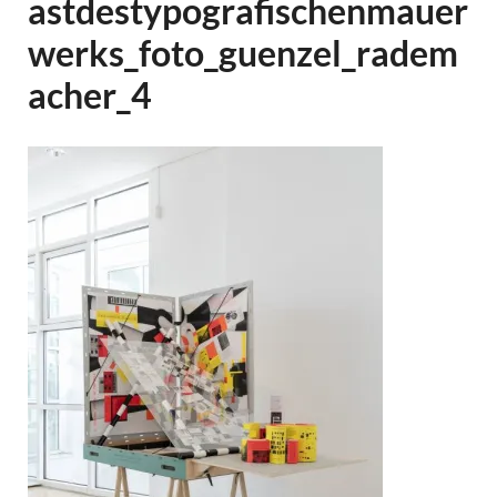
astdestypografischenmauer
werks_foto_guenzel_radem
acher_4