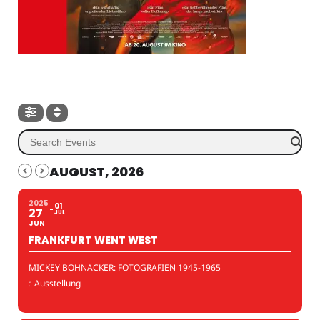
AUGUST, 2026
2025
01
27
JUL
JUN
FRANKFURT WENT WEST
MICKEY BOHNACKER: FOTOGRAFIEN 1945-1965
:
Ausstellung