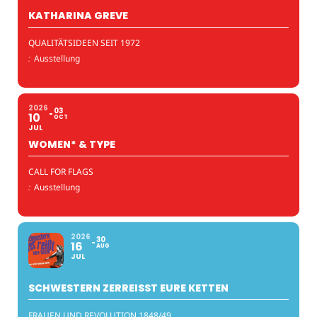
KATHARINA GREVE
QUALITÄTSIDEEN SEIT 1972
:
Ausstellung
2026
03
10
OCT
JUL
WOMEN* & TYPE
CALL FOR FLAGS
:
Ausstellung
2026
30
16
AUG
JUL
SCHWESTERN ZERREISST EURE KETTEN
FRAUEN UND REVOLUTION 1848/49