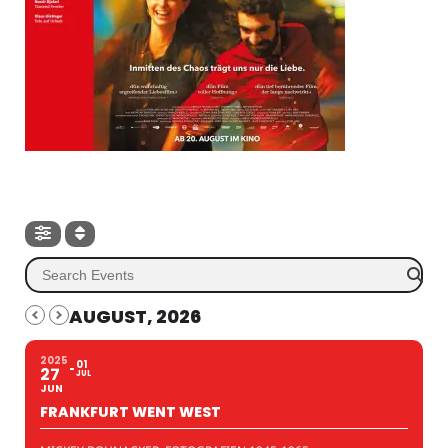
AUGUST, 2026
2025
01
27
JUL
JUN
FRANKFURT WENT WEST