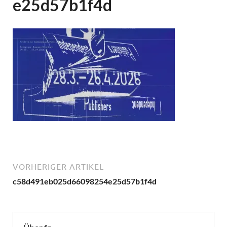
e25d57b1f4d
VORHERIGER ARTIKEL
c58d491eb025d66098254e25d57b1f4d