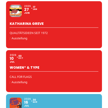
2026
17
27
JAN
JUN
KATHARINA GREVE
QUALITÄTSIDEEN SEIT 1972
:
Ausstellung
2026
03
10
OCT
JUL
WOMEN* & TYPE
CALL FOR FLAGS
:
Ausstellung
2026
30
16
AUG
JUL