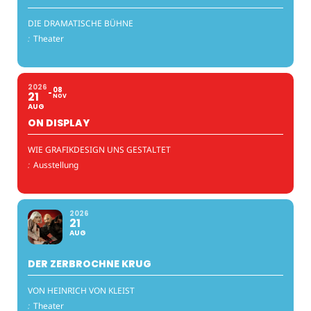
DIE DRAMATISCHE BÜHNE
:
Theater
2026
08
21
NOV
AUG
ON DISPLAY
WIE GRAFIKDESIGN UNS GESTALTET
:
Ausstellung
2026
21
AUG
DER ZERBROCHNE KRUG
VON HEINRICH VON KLEIST
:
Theater