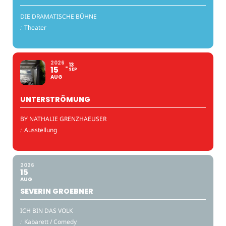
DIE DRAMATISCHE BÜHNE
:
Theater
2026
13
15
SEP
AUG
UNTERSTRÖMUNG
BY NATHALIE GRENZHAEUSER
:
Ausstellung
2026
15
AUG
SEVERIN GROEBNER
ICH BIN DAS VOLK
:
Kabarett / Comedy