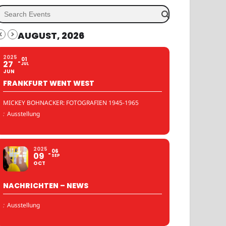
AUGUST, 2026
2025
01
27
JUL
JUN
FRANKFURT WENT WEST
MICKEY BOHNACKER: FOTOGRAFIEN 1945-1965
:
Ausstellung
2025
06
09
SEP
OCT
NACHRICHTEN – NEWS
:
Ausstellung