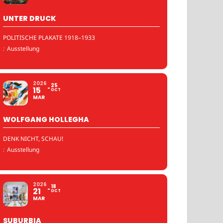
UNTER DRUCK
POLITISCHE PLAKATE 1918–1933
:
Ausstellung
2026
25
15
OCT
MAR
WOLFGANG HOLLEGHA
DENK NICHT, SCHAU!
:
Ausstellung
2026
18
21
OCT
MAR
SUBURBIA