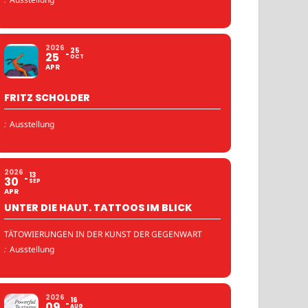
2026
25
25
OCT
APR
FRITZ SCHOLDER
:
Ausstellung
2026
13
30
SEP
APR
UNTER DIE HAUT. TATTOOS IM BLICK
TÄTOWIERUNGEN IN DER KUNST DER GEGENWART
:
Ausstellung
2026
16
09
AUG