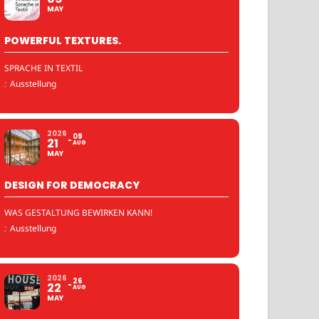
MAY
POWERFUL TEXTURES.
SPRACHE IN TEXTIL
:
Ausstellung
2026
09
21
AUG
MAY
DESIGN FOR DEMOCRACY
WAS GESTALTUNG BEWIRKEN KANN!
:
Ausstellung
2026
26
22
AUG
MAY