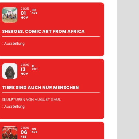
2025
30
01
AUG
NOV
SHEROES. COMIC ART FROM AFRICA
:
Ausstellung
2025
11
13
OCT
NOV
TIERE SIND AUCH NUR MENSCHEN
SKULPTUREN VON AUGUST GAUL
:
Ausstellung
2026
09
06
AUG
FEB