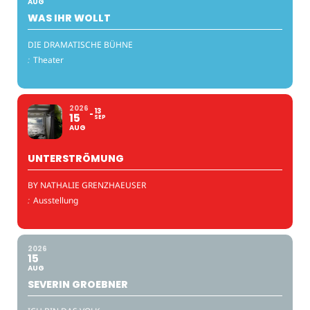
AUG
WAS IHR WOLLT
DIE DRAMATISCHE BÜHNE
:
Theater
2026
13
15
SEP
AUG
UNTERSTRÖMUNG
BY NATHALIE GRENZHAEUSER
:
Ausstellung
2026
15
AUG
SEVERIN GROEBNER