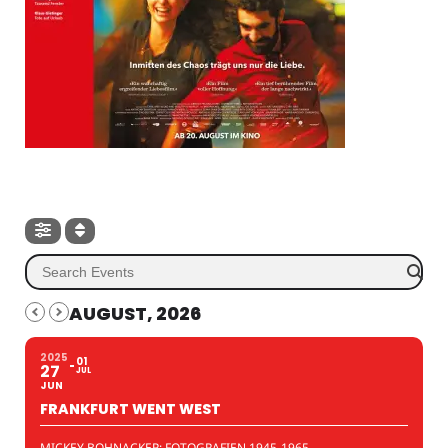
AUGUST, 2026
2025
01
27
JUL
JUN
FRANKFURT WENT WEST
MICKEY BOHNACKER: FOTOGRAFIEN 1945-1965