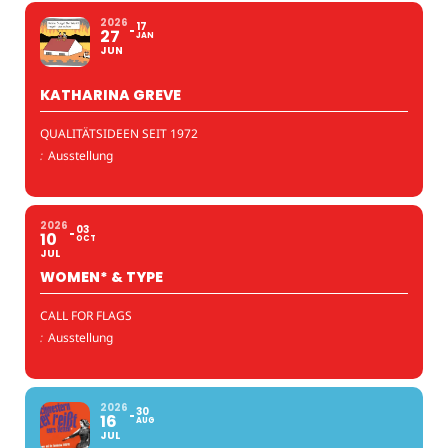
2026
17
27
JAN
JUN
KATHARINA GREVE
QUALITÄTSIDEEN SEIT 1972
:
Ausstellung
2026
03
10
OCT
JUL
WOMEN* & TYPE
CALL FOR FLAGS
:
Ausstellung
2026
30
16
AUG
JUL