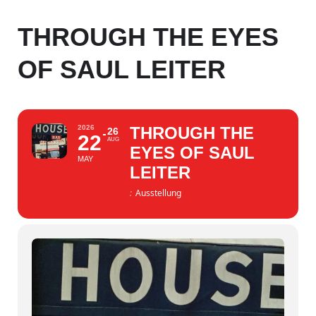
THROUGH THE EYES
OF SAUL LEITER
2026
THROUGH THE
26
22
AUG
EYES OF SAUL
MAY
LEITER
:
Ausstellung