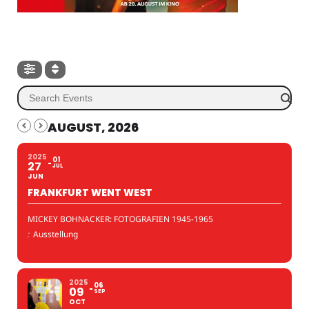
AUGUST, 2026
2025
01
27
JUL
JUN
FRANKFURT WENT WEST
MICKEY BOHNACKER: FOTOGRAFIEN 1945-1965
:
Ausstellung
2025
06
09
SEP
OCT