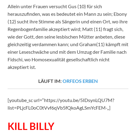
Allein unter Frauen versucht Gus (10) für sich
herauszufinden, was es bedeutet ein Mann zu sein; Ebony
(12) sucht ihre Stimme als Sängerin und einen Ort, wo ihre
Regenbogenfamilie akzeptiert wird; Matt (11) fragt sich,
wie der Gott, den seine lesbischen Mütter anbeten, diese
gleichzeitig verdammen kann; und Graham(11) kämpft mit
einer Leseschwäche und mit dem Umzug der Familie nach
Fidschi, wo Homosexualität gesellschaftlich nicht
akzeptiert ist.
LÄUFT IM:
ORFEOS ERBEN
[youtube_sc url=“https://youtu.be/5IDsynLQU7M?
list=PLjcFL0oC0tVvf6qVb5fQkoAgLSmYcFEM-„]
KILL BILLY