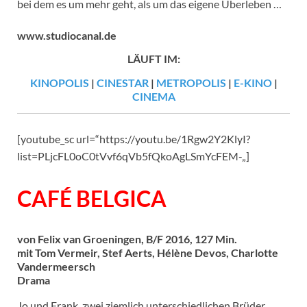
bei dem es um mehr geht, als um das eigene Überleben …
www.studiocanal.de
LÄUFT IM:
KINOPOLIS
|
CINESTAR
|
METROPOLIS
|
E-KINO
|
CINEMA
[youtube_sc url=“https://youtu.be/1Rgw2Y2KlyI?
list=PLjcFL0oC0tVvf6qVb5fQkoAgLSmYcFEM-„]
CAFÉ BELGICA
von Felix van Groeningen, B/F 2016, 127 Min.
mit Tom Vermeir, Stef Aerts, Hélène Devos, Charlotte
Vandermeersch
Drama
Jo und Frank, zwei ziemlich unterschiedlichen Brüder,