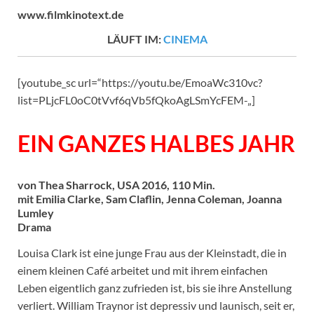
www.filmkinotext.de
LÄUFT IM:
CINEMA
[youtube_sc url=“https://youtu.be/EmoaWc310vc?
list=PLjcFL0oC0tVvf6qVb5fQkoAgLSmYcFEM-„]
EIN GANZES HALBES JAHR
von Thea Sharrock, USA 2016, 110 Min.
mit Emilia Clarke, Sam Claflin, Jenna Coleman, Joanna
Lumley
Drama
Louisa Clark ist eine junge Frau aus der Kleinstadt, die in
einem kleinen Café arbeitet und mit ihrem einfachen
Leben eigentlich ganz zufrieden ist, bis sie ihre Anstellung
verliert. William Traynor ist depressiv und launisch, seit er,