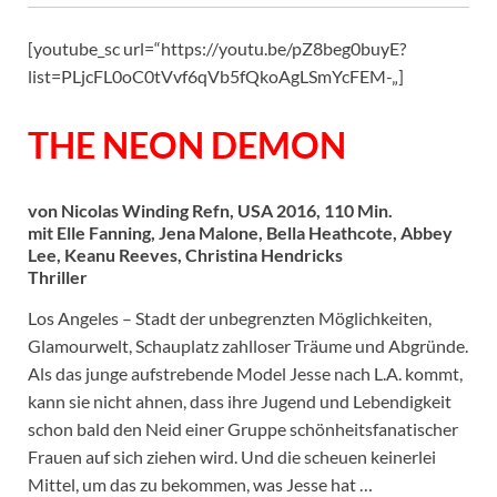
[youtube_sc url=“https://youtu.be/pZ8beg0buyE?
list=PLjcFL0oC0tVvf6qVb5fQkoAgLSmYcFEM-„]
THE NEON DEMON
von Nicolas Winding Refn, USA 2016, 110 Min.
mit Elle Fanning, Jena Malone, Bella Heathcote, Abbey
Lee, Keanu Reeves, Christina Hendricks
Thriller
Los Angeles – Stadt der unbegrenzten Möglichkeiten,
Glamourwelt, Schauplatz zahlloser Träume und Abgründe.
Als das junge aufstrebende Model Jesse nach L.A. kommt,
kann sie nicht ahnen, dass ihre Jugend und Lebendigkeit
schon bald den Neid einer Gruppe schönheitsfanatischer
Frauen auf sich ziehen wird. Und die scheuen keinerlei
Mittel, um das zu bekommen, was Jesse hat …