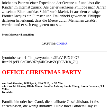
bricht das Paar zu einer Expedition der Ozeane auf und lässt die
Kinder im Internat zurück. Als der erwachsene Philippe nach Jahren
zu seinen Eltern auf das Schiff zurückkehrt, ist aus dem einstigen
Pionier Jacques ein Filmstar und Frauenheld geworden. Philippe
dagegen hat erkannt, dass die Meere durch Menschen zerstört
werden und er sich engagieren muss …
https://dcmworld.com/filme
LÄUFT IM:
CINEMA
[youtube_sc url=“https://youtu.be/5PaV-PJX7dQ?
list=PLjcFL0oC0tVtl7qf4IICc-ixZQFCVKh_7″]
OFFICE CHRISTMAS PARTY
von Josh Gordon, Will Speck, USA 2016, ca.90 Min.
mit Kate McKinnon, Olivia Munn, Jennifer Aniston, Jamie Chung, Jason Bateman, T.J.
Miller
Komödie
Familie hin oder her, Carol, die knallharte Geschäftsfrau, ist fest
entschlossen, die wenig lukrative Filiale ihres Bruders Clay zu