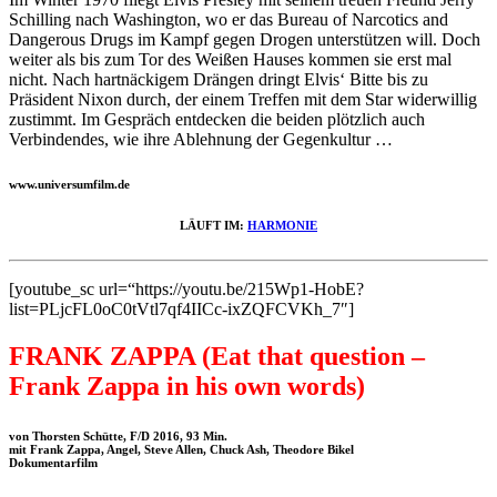
Schilling nach Washington, wo er das Bureau of Narcotics and
Dangerous Drugs im Kampf gegen Drogen unterstützen will. Doch
weiter als bis zum Tor des Weißen Hauses kommen sie erst mal
nicht. Nach hartnäckigem Drängen dringt Elvis‘ Bitte bis zu
Präsident Nixon durch, der einem Treffen mit dem Star widerwillig
zustimmt. Im Gespräch entdecken die beiden plötzlich auch
Verbindendes, wie ihre Ablehnung der Gegenkultur …
www.universumfilm.de
LÄUFT IM:
HARMONIE
[youtube_sc url=“https://youtu.be/215Wp1-HobE?
list=PLjcFL0oC0tVtl7qf4IICc-ixZQFCVKh_7″]
FRANK ZAPPA (Eat that question –
Frank Zappa in his own words)
von Thorsten Schütte, F/D 2016, 93 Min.
mit Frank Zappa, Angel, Steve Allen, Chuck Ash, Theodore Bikel
Dokumentarfilm