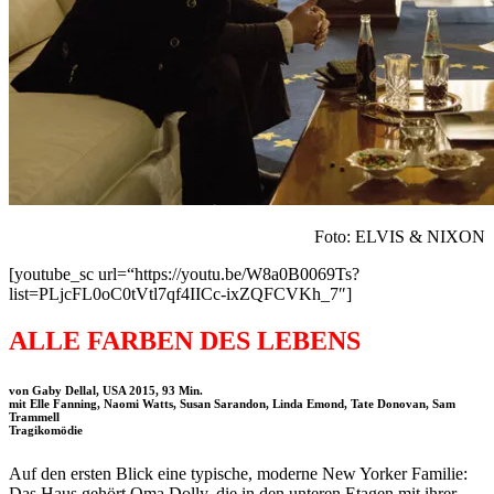
Foto: ELVIS & NIXON
[youtube_sc url=“https://youtu.be/W8a0B0069Ts?
list=PLjcFL0oC0tVtl7qf4IICc-ixZQFCVKh_7″]
ALLE FARBEN DES LEBENS
von Gaby Dellal, USA 2015, 93 Min.
mit Elle Fanning, Naomi Watts, Susan Sarandon, Linda Emond, Tate Donovan, Sam
Trammell
Tragikomödie
Auf den ersten Blick eine typische, moderne New Yorker Familie:
Das Haus gehört Oma Dolly, die in den unteren Etagen mit ihrer