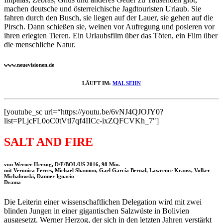
machen deutsche und österreichische Jagdtouristen Urlaub. Sie
fahren durch den Busch, sie liegen auf der Lauer, sie gehen auf die
Pirsch. Dann schießen sie, weinen vor Aufregung und posieren vor
ihren erlegten Tieren. Ein Urlaubsfilm über das Töten, ein Film über
die menschliche Natur.
www.neuevisionen.de
LÄUFT IM:
MAL SEHN
[youtube_sc url=“https://youtu.be/6vNJ4QJOJY0?
list=PLjcFL0oC0tVtl7qf4IICc-ixZQFCVKh_7″]
SALT AND FIRE
von Werner Herzog, D/F/BOL/US 2016, 98 Min.
mit Veronica Ferres, Michael Shannon, Gael García Bernal, Lawrence Krauss, Volker
Michalowski, Danner Ignacio
Drama
Die Leiterin einer wissenschaftlichen Delegation wird mit zwei
blinden Jungen in einer gigantischen Salzwüste in Bolivien
ausgesetzt. Werner Herzog, der sich in den letzten Jahren verstärkt