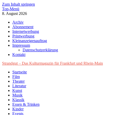
Zum Inhalt springen
Top-Menü
8. August 2026
Archiv
Abonnement
Internetwerbung
Printwerbung
Kleinanzeigenauftrag
Impressum
Datenschutzerklärung
Kontakt
Strandgut – Das Kulturmagazin für Frankfurt und Rhein-Main
Startseite
Film
Theater
Literatur
Kunst
Musik
Klassik
Essen & Trinken
Kinder
Events