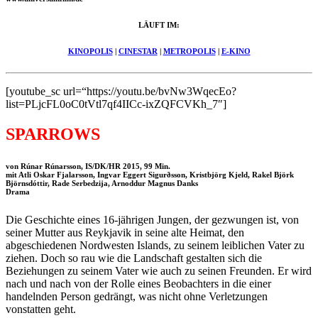
LÄUFT IM:
KINOPOLIS
|
CINESTAR
|
METROPOLIS
|
E-KINO
[youtube_sc url=“https://youtu.be/bvNw3WqecEo?
list=PLjcFL0oC0tVtl7qf4IICc-ixZQFCVKh_7″]
SPARROWS
von Rúnar Rúnarsson, IS/DK/HR 2015, 99 Min.
mit Atli Oskar Fjalarsson, Ingvar Eggert Sigurðsson, Kristbjörg Kjeld, Rakel Björk
Björnsdóttir, Rade Serbedzija, Arnoddur Magnus Danks
Drama
Die Geschichte eines 16-jährigen Jungen, der gezwungen ist, von
seiner Mutter aus Reykjavik in seine alte Heimat, den
abgeschiedenen Nordwesten Islands, zu seinem leiblichen Vater zu
ziehen. Doch so rau wie die Landschaft gestalten sich die
Beziehungen zu seinem Vater wie auch zu seinen Freunden. Er wird
nach und nach von der Rolle eines Beobachters in die einer
handelnden Person gedrängt, was nicht ohne Verletzungen
vonstatten geht.