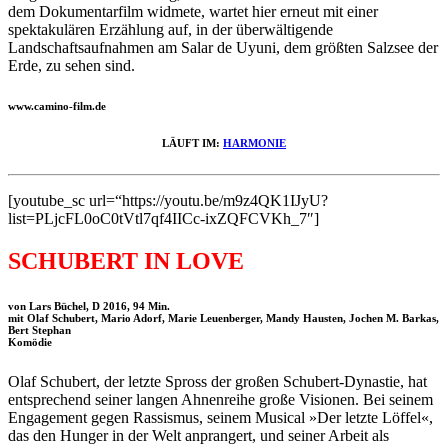
dem Dokumentarfilm widmete, wartet hier erneut mit einer
spektakulären Erzählung auf, in der überwältigende
Landschaftsaufnahmen am Salar de Uyuni, dem größten Salzsee der
Erde, zu sehen sind.
www.camino-film.de
LÄUFT IM:
HARMONIE
[youtube_sc url=“https://youtu.be/m9z4QK1IJyU?
list=PLjcFL0oC0tVtl7qf4IICc-ixZQFCVKh_7″]
SCHUBERT IN LOVE
von Lars Büchel, D 2016, 94 Min.
mit Olaf Schubert, Mario Adorf, Marie Leuenberger, Mandy Hausten, Jochen M. Barkas,
Bert Stephan
Komödie
Olaf Schubert, der letzte Spross der großen Schubert-Dynastie, hat
entsprechend seiner langen Ahnenreihe große Visionen. Bei seinem
Engagement gegen Rassismus, seinem Musical »Der letzte Löffel«,
das den Hunger in der Welt anprangert, und seiner Arbeit als