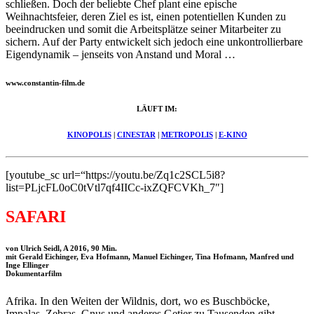
schließen. Doch der beliebte Chef plant eine epische
Weihnachtsfeier, deren Ziel es ist, einen potentiellen Kunden zu
beeindrucken und somit die Arbeitsplätze seiner Mitarbeiter zu
sichern. Auf der Party entwickelt sich jedoch eine unkontrollierbare
Eigendynamik – jenseits von Anstand und Moral …
www.constantin-film.de
LÄUFT IM:
KINOPOLIS
|
CINESTAR
|
METROPOLIS
|
E-KINO
[youtube_sc url=“https://youtu.be/Zq1c2SCL5i8?
list=PLjcFL0oC0tVtl7qf4IICc-ixZQFCVKh_7″]
SAFARI
von Ulrich Seidl, A 2016, 90 Min.
mit Gerald Eichinger, Eva Hofmann, Manuel Eichinger, Tina Hofmann, Manfred und
Inge Ellinger
Dokumentarfilm
Afrika. In den Weiten der Wildnis, dort, wo es Buschböcke,
Impalas, Zebras, Gnus und anderes Getier zu Tausenden gibt,