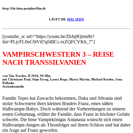
http://fsk-kino.peripherfilm.de
LÄUFT IM:
MAL SEHN
[youtube_sc url=“https://youtu.be/ZhJq9Qrmr8s?
list=PLjcFL0oC0tVtl7qf4IICc-ixZQFCVKh_7″]
VAMPIRSCHWESTERN 3 – REISE
NACH TRANSSILVANIEN
von Tim Trachte, D 2016, 94 Min.
mit Christiane Paul, Stipe Erceg, Laura Roge, Marta Martin, Michael Kessler, Jana
Pallaske
Actionkomödie
Familie Tepes hat Zuwachs bekommen, Daka und Silvania sind
stolze Schwestern ihres kleinen Bruders Franz, eines süßen
Halbvampir-Babys. Doch während der Vorbereitungen zu seinem
ersten Geburtstag, erfährt die Familie, dass Franz in höchster Gefahr
schwebt. Die böse Vampirkönigin Antanasia wünscht sich einen
Halbvampir-Jungen als Thronfolger auf ihrem Schloss und hat daher
ein Auge auf Franz geworfen.