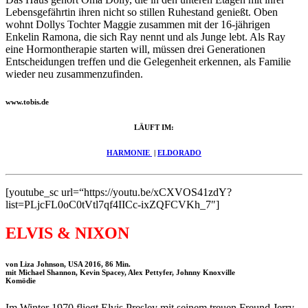
Lebensgefährtin ihren nicht so stillen Ruhestand genießt. Oben
wohnt Dollys Tochter Maggie zusammen mit der 16-jährigen
Enkelin Ramona, die sich Ray nennt und als Junge lebt. Als Ray
eine Hormontherapie starten will, müssen drei Generationen
Entscheidungen treffen und die Gelegenheit erkennen, als Familie
wieder neu zusammenzufinden.
www.tobis.de
LÄUFT IM:
HARMONIE
|
ELDORADO
[youtube_sc url=“https://youtu.be/xCXVOS41zdY?
list=PLjcFL0oC0tVtl7qf4IICc-ixZQFCVKh_7″]
ELVIS & NIXON
von Liza Johnson, USA 2016, 86 Min.
mit Michael Shannon, Kevin Spacey, Alex Pettyfer, Johnny Knoxville
Komödie
Im Winter 1970 fliegt Elvis Presley mit seinem treuen Freund Jerry