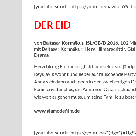
[youtube_sc url=“https://youtu.be/navmen99L
DER EID
von Baltasar Kormákur, ISL/GB/D 2016, 102 Mi
mit Baltasar Kormákur, Hera Hilmarsdóttir, Gís
Drama
Herzchirurg Finnur sorgt sich um seine volljährig
Reykjavik wohnt und lieber auf rauschende Partys 
Anna sich dann auch noch in den zwielichtigen Dr
Familienvater alles, um Anna von Ottars schädlich
wie weit er gehen muss, um seine Familie zu besc
www.alamodefilm.de
[youtube_sc url=“https://youtu.be/QdgoQAUg