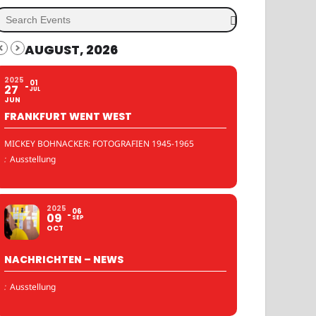
AUGUST, 2026
2025
01
27
JUL
JUN
FRANKFURT WENT WEST
MICKEY BOHNACKER: FOTOGRAFIEN 1945-1965
:
Ausstellung
2025
06
09
SEP
OCT
NACHRICHTEN – NEWS
:
Ausstellung