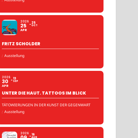
2026
25
25
OCT
APR
FRITZ SCHOLDER
:
Ausstellung
2026
13
30
SEP
APR
UNTER DIE HAUT. TATTOOS IM BLICK
TÄTOWIERUNGEN IN DER KUNST DER GEGENWART
:
Ausstellung
2026
16
09
AUG