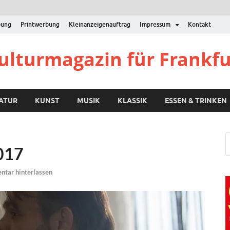
bung
Printwerbung
Kleinanzeigenauftrag
Impressum
Kontakt
Kulturmagazin für Frankf
RATUR
KUNST
MUSIK
KLASSIK
ESSEN & TRINKEN
2017
tar hinterlassen