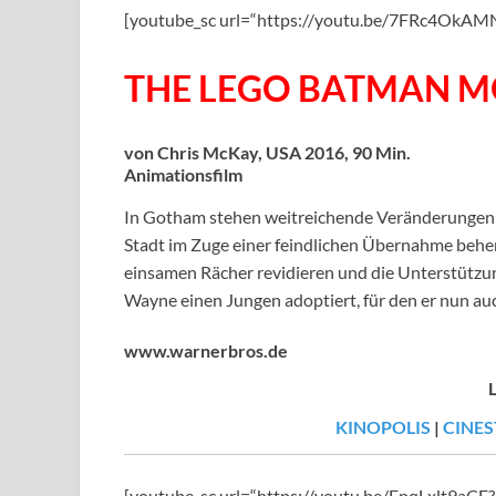
[youtube_sc url=“https://youtu.be/7FRc4OkA
THE LEGO BATMAN MO
von Chris McKay, USA 2016, 90 Min.
Animationsfilm
In Gotham stehen weitreichende Veränderungen b
Stadt im Zuge einer feindlichen Übernahme beher
einsamen Rächer revidieren und die Unterstützu
Wayne einen Jungen adoptiert, für den er nun auc
www.warnerbros.de
KINOPOLIS
|
CINES
[youtube_sc url=“https://youtu.be/EpqLxlt9a