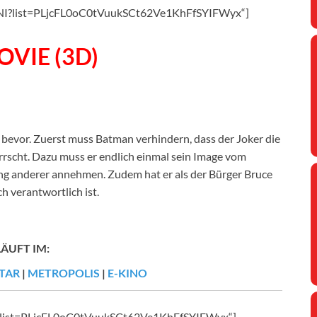
MNI?list=PLjcFL0oC0tVuukSCt62Ve1KhFfSYIFWyx“]
VIE (3D)
evor. Zuerst muss Batman verhindern, dass der Joker die
rscht. Dazu muss er endlich einmal sein Image vom
ng anderer annehmen. Zudem hat er als der Bürger Bruce
h verantwortlich ist.
LÄUFT IM:
TAR
|
METROPOLIS
|
E-KINO
CE?list=PLjcFL0oC0tVuukSCt62Ve1KhFfSYIFWyx“]