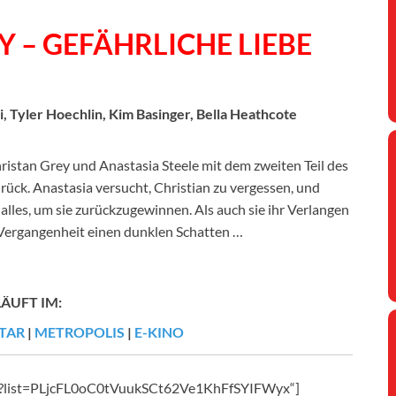
Y – GEFÄHRLICHE LIEBE
 Tyler Hoechlin, Kim Basinger, Bella Heathcote
istan Grey und Anastasia Steele mit dem zweiten Teil des
rück. Anastasia versucht, Christian zu vergessen, und
 alles, um sie zurückzugewinnen. Als auch sie ihr Verlangen
s Vergangenheit einen dunklen Schatten …
LÄUFT IM:
TAR
|
METROPOLIS
|
E-KINO
PI?list=PLjcFL0oC0tVuukSCt62Ve1KhFfSYIFWyx“]