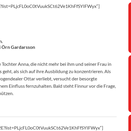
hk?list=PLjcFL0oC0tVuukSCt62Ve1KhFfSYIFWyx“]
n.
li Örn Gardarsson
e Tochter Anna, die nicht mehr bei ihm und seiner Frau in
geht, als sich auf ihre Ausbildung zu konzentrieren. Als
ogendealer Ottar verliebt, versucht der besorgte
em Einfluss fernzuhalten. Bald steht Finnur vor die Frage,
hützen.
S2E?list=PLjcFL0oC0tVuukSCt62Ve1KhFfSYIFWyx“]