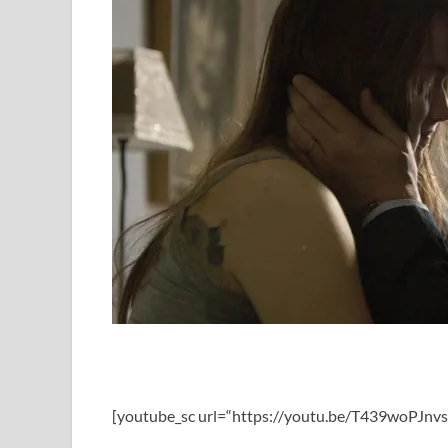
[youtube_sc url=“https://youtu.be/T439woPJn