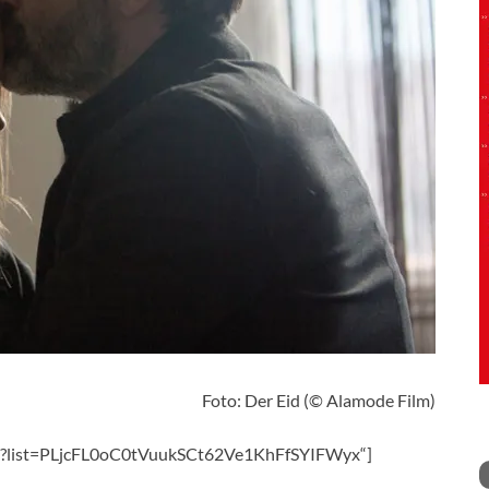
Foto: Der Eid (© Alamode Film)
vs?list=PLjcFL0oC0tVuukSCt62Ve1KhFfSYIFWyx“]