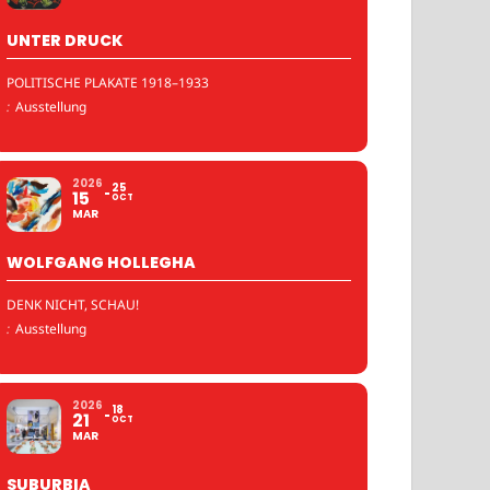
UNTER DRUCK
POLITISCHE PLAKATE 1918–1933
:
Ausstellung
2026
25
15
OCT
MAR
WOLFGANG HOLLEGHA
DENK NICHT, SCHAU!
:
Ausstellung
2026
18
21
OCT
MAR
SUBURBIA