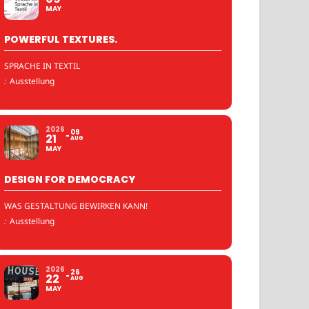
MAY
POWERFUL TEXTURES.
SPRACHE IN TEXTIL
:
Ausstellung
2026
09
21
AUG
MAY
DESIGN FOR DEMOCRACY
WAS GESTALTUNG BEWIRKEN KANN!
:
Ausstellung
2026
26
22
AUG
MAY