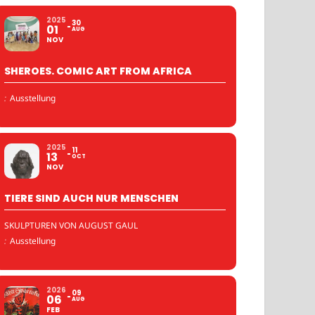
2025
30
01
AUG
NOV
SHEROES. COMIC ART FROM AFRICA
:
Ausstellung
2025
11
13
OCT
NOV
TIERE SIND AUCH NUR MENSCHEN
SKULPTUREN VON AUGUST GAUL
:
Ausstellung
2026
09
06
AUG
FEB