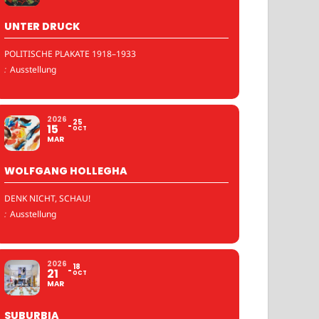
UNTER DRUCK
POLITISCHE PLAKATE 1918–1933
:
Ausstellung
2026
25
15
OCT
MAR
WOLFGANG HOLLEGHA
DENK NICHT, SCHAU!
:
Ausstellung
2026
18
21
OCT
MAR
SUBURBIA