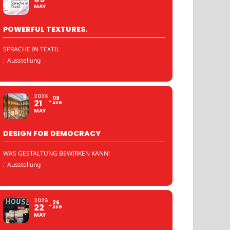
MAY
POWERFUL TEXTURES.
SPRACHE IN TEXTIL
:
Ausstellung
2026
09
21
AUG
MAY
DESIGN FOR DEMOCRACY
WAS GESTALTUNG BEWIRKEN KANN!
:
Ausstellung
2026
26
22
AUG
MAY