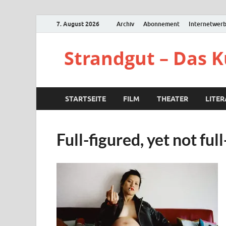
7. August 2026
Archiv
Abonnement
Internetwer
Strandgut – Das 
STARTSEITE
FILM
THEATER
LITE
Full-figured, yet not fu