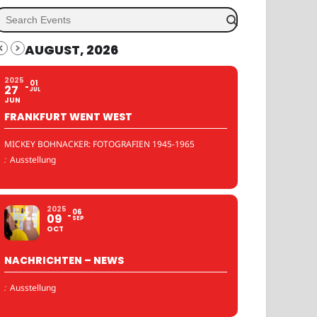
AUGUST, 2026
2025
01
27
JUL
JUN
FRANKFURT WENT WEST
MICKEY BOHNACKER: FOTOGRAFIEN 1945-1965
:
Ausstellung
2025
06
09
SEP
OCT
NACHRICHTEN – NEWS
:
Ausstellung