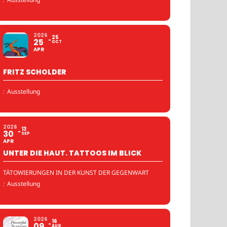
2026
25
25
OCT
APR
FRITZ SCHOLDER
:
Ausstellung
2026
13
30
SEP
APR
UNTER DIE HAUT. TATTOOS IM BLICK
TÄTOWIERUNGEN IN DER KUNST DER GEGENWART
:
Ausstellung
2026
16
09
AUG