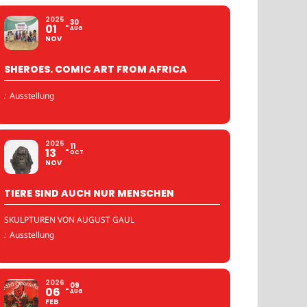
2025
30
01
AUG
NOV
SHEROES. COMIC ART FROM AFRICA
:
Ausstellung
2025
11
13
OCT
NOV
TIERE SIND AUCH NUR MENSCHEN
SKULPTUREN VON AUGUST GAUL
:
Ausstellung
2026
09
06
AUG
FEB