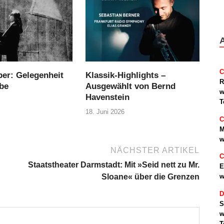
C
r: Gelegenheit
Klassik-Highlights –
R
be
Ausgewählt von Bernd
w
Havenstein
T
18. Juni 2026
C
M
w
NÄCHSTER ARTIKEL
C
Staatstheater Darmstadt: Mit »Seid nett zu Mr.
E
w
Sloane« über die Grenzen
D
S
w
T