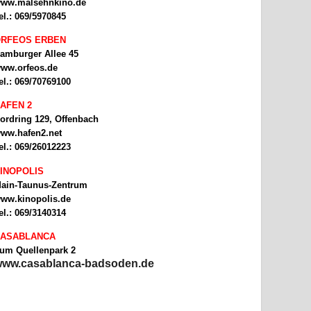
ww.malsehnkino.de
el.: 069/5970845
RFEOS ERBEN
amburger Allee 45
ww.orfeos.de
el.: 069/70769100
AFEN 2
ordring 129, Offenbach
ww.hafen2.net
el.: 069/26012223
INOPOLIS
ain-Taunus-Zentrum
ww.kinopolis.de
el.: 069/3140314
ASABLANCA
um Quellenpark 2
ww.casablanca-badsoden.de