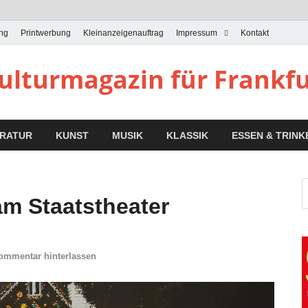
ung
Printwerbung
Kleinanzeigenauftrag
Impressum
Kontakt
Kulturmagazin für Frankf
ERATUR
KUNST
MUSIK
KLASSIK
ESSEN & TRINK
am Staatstheater
ommentar hinterlassen