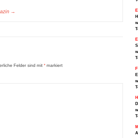
E
gazin →
H
w
T
S
w
T
erliche Felder sind mit
*
markiert
F
E
w
T
H
D
w
T
M
A