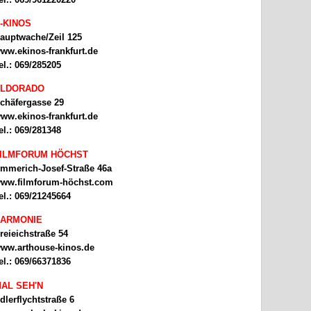
-KINOS
auptwache/Zeil 125
ww.ekinos-frankfurt.de
el.: 069/285205
ELDORADO
chäfergasse 29
ww.ekinos-frankfurt.de
el.: 069/281348
ILMFORUM HÖCHST
mmerich-Josef-Straße 46a
ww.filmforum-höchst.com
el.: 069/21245664
ARMONIE
reieichstraße 54
ww.arthouse-kinos.de
el.: 069/66371836
AL SEH'N
dlerflychtstraße 6