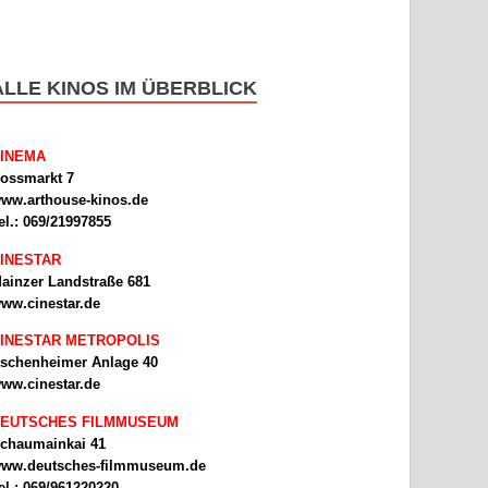
ALLE KINOS IM ÜBERBLICK
INEMA
ossmarkt 7
ww.arthouse-kinos.de
el.: 069/21997855
INESTAR
ainzer Landstraße 681
ww.cinestar.de
INESTAR METROPOLIS
schenheimer Anlage 40
ww.cinestar.de
EUTSCHES FILMMUSEUM
chaumainkai 41
ww.deutsches-filmmuseum.de
el.: 069/961220220