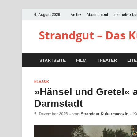
6. August 2026
Archiv
Abonnement
Internetwerb
Strandgut – Das 
STARTSEITE
FILM
THEATER
LIT
KLASSIK
»Hänsel und Gretel« 
Darmstadt
5. Dezember 2025
-
von
Strandgut Kulturmagazin
-
K