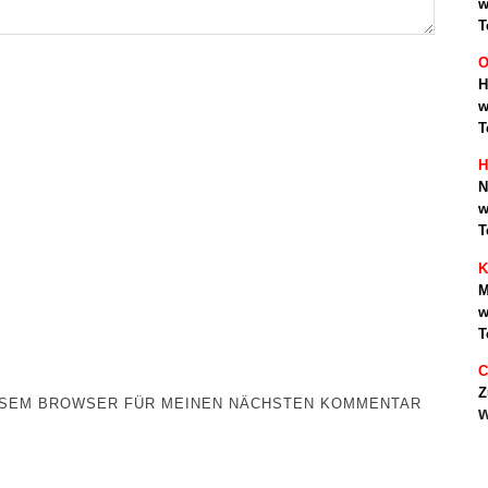
w
T
O
H
w
T
H
N
w
T
K
M
w
T
C
Z
IESEM BROWSER FÜR MEINEN NÄCHSTEN KOMMENTAR
w