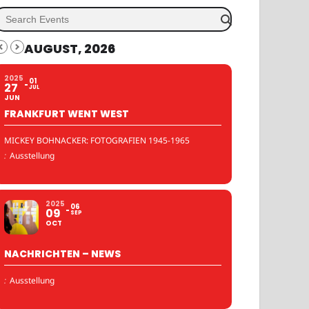
AUGUST, 2026
2025
01
27
JUL
JUN
FRANKFURT WENT WEST
MICKEY BOHNACKER: FOTOGRAFIEN 1945-1965
:
Ausstellung
2025
06
09
SEP
OCT
NACHRICHTEN – NEWS
:
Ausstellung