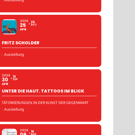
2026
25
25
OCT
APR
FRITZ SCHOLDER
:
Ausstellung
2026
13
30
SEP
APR
UNTER DIE HAUT. TATTOOS IM BLICK
TÄTOWIERUNGEN IN DER KUNST DER GEGENWART
:
Ausstellung
2026
16
09
AUG