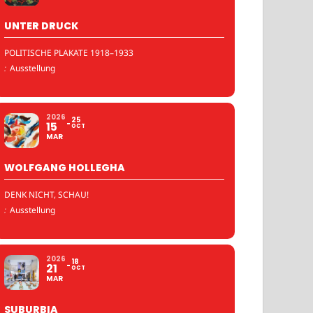
UNTER DRUCK
POLITISCHE PLAKATE 1918–1933
:
Ausstellung
2026
25
15
OCT
MAR
WOLFGANG HOLLEGHA
DENK NICHT, SCHAU!
:
Ausstellung
2026
18
21
OCT
MAR
SUBURBIA