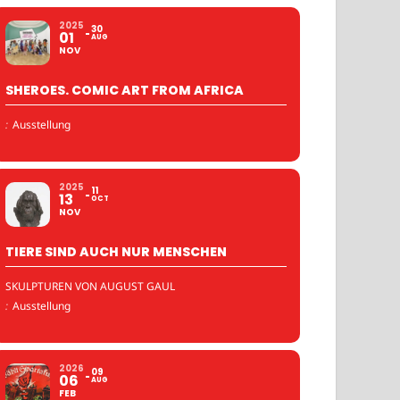
2025
30
01
AUG
NOV
SHEROES. COMIC ART FROM AFRICA
:
Ausstellung
2025
11
13
OCT
NOV
TIERE SIND AUCH NUR MENSCHEN
SKULPTUREN VON AUGUST GAUL
:
Ausstellung
2026
09
06
AUG
FEB