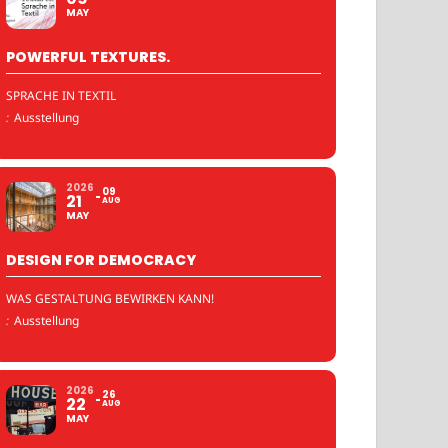
MAY
POWERFUL TEXTURES.
SPRACHE IN TEXTIL
:
Ausstellung
2026
09
21
AUG
MAY
DESIGN FOR DEMOCRACY
WAS GESTALTUNG BEWIRKEN KANN!
:
Ausstellung
2026
26
22
AUG
MAY