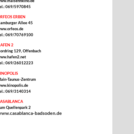
ww.malsehnkino.de
el.: 069/5970845
RFEOS ERBEN
amburger Allee 45
ww.orfeos.de
el.: 069/70769100
AFEN 2
ordring 129, Offenbach
ww.hafen2.net
el.: 069/26012223
INOPOLIS
ain-Taunus-Zentrum
ww.kinopolis.de
el.: 069/3140314
ASABLANCA
um Quellenpark 2
ww.casablanca-badsoden.de