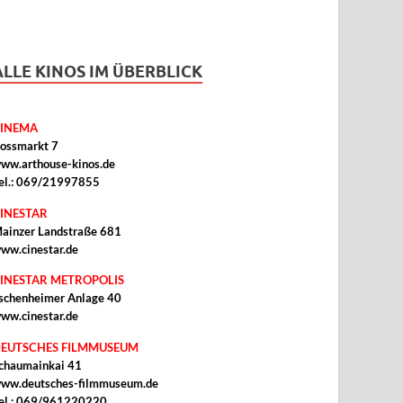
ALLE KINOS IM ÜBERBLICK
INEMA
ossmarkt 7
ww.arthouse-kinos.de
el.: 069/21997855
INESTAR
ainzer Landstraße 681
ww.cinestar.de
INESTAR METROPOLIS
schenheimer Anlage 40
ww.cinestar.de
EUTSCHES FILMMUSEUM
chaumainkai 41
ww.deutsches-filmmuseum.de
el.: 069/961220220