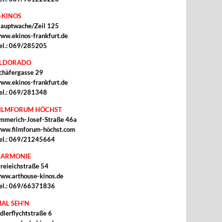
-KINOS
auptwache/Zeil 125
ww.ekinos-frankfurt.de
el.: 069/285205
ELDORADO
chäfergasse 29
ww.ekinos-frankfurt.de
el.: 069/281348
ILMFORUM HÖCHST
mmerich-Josef-Straße 46a
ww.filmforum-höchst.com
el.: 069/21245664
ARMONIE
reieichstraße 54
ww.arthouse-kinos.de
el.: 069/66371836
AL SEH'N
dlerflychtstraße 6