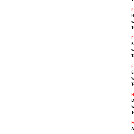
E
H
w
T
S
w
T
F
E
w
T
H
D
w
T
M
A