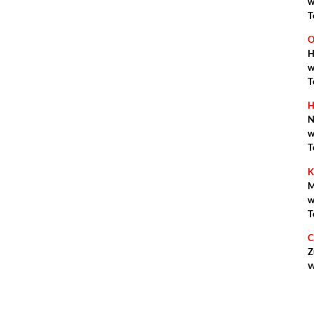
w
T
O
H
w
T
H
N
w
T
K
M
w
T
C
Z
w