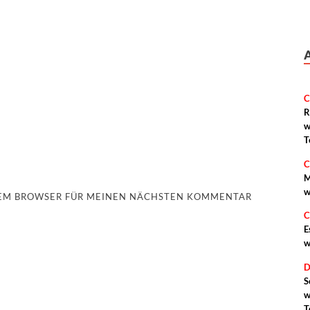
C
R
w
T
C
M
w
ESEM BROWSER FÜR MEINEN NÄCHSTEN KOMMENTAR
C
E
w
D
S
w
T