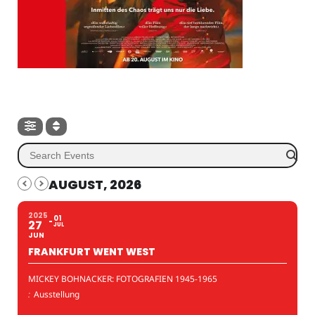
AUGUST, 2026
2025
01
27
JUL
JUN
FRANKFURT WENT WEST
MICKEY BOHNACKER: FOTOGRAFIEN 1945-1965
:
Ausstellung