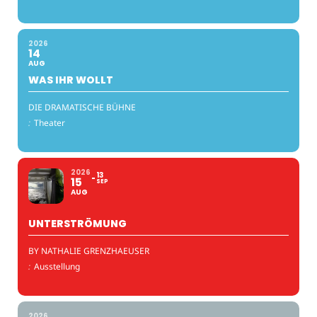
2026
14
AUG
WAS IHR WOLLT
DIE DRAMATISCHE BÜHNE
:
Theater
2026
13
15
SEP
AUG
UNTERSTRÖMUNG
BY NATHALIE GRENZHAEUSER
:
Ausstellung
2026