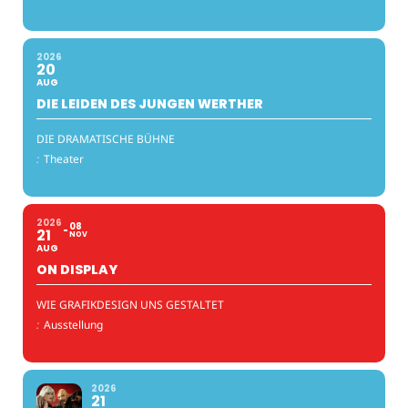
2026
20
AUG
DIE LEIDEN DES JUNGEN WERTHER
DIE DRAMATISCHE BÜHNE
:
Theater
2026
08
21
NOV
AUG
ON DISPLAY
WIE GRAFIKDESIGN UNS GESTALTET
:
Ausstellung
2026
21