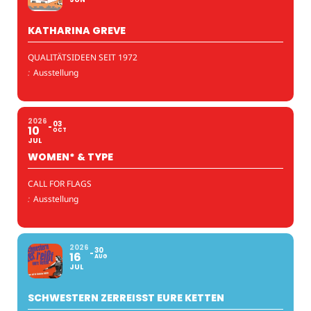
KATHARINA GREVE
QUALITÄTSIDEEN SEIT 1972
:
Ausstellung
2026
03
10
OCT
JUL
WOMEN* & TYPE
CALL FOR FLAGS
:
Ausstellung
2026
30
16
AUG
JUL
SCHWESTERN ZERREISST EURE KETTEN